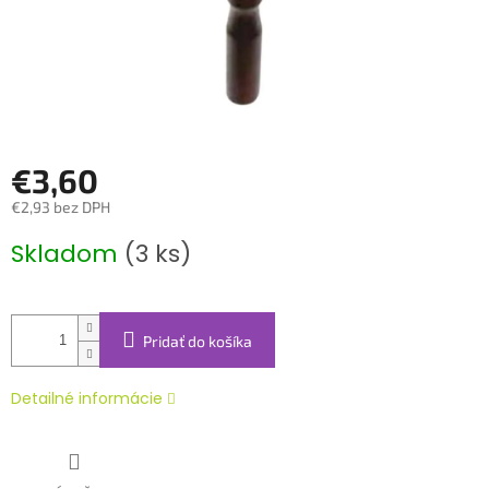
€3,60
€2,93 bez DPH
Jednotková
Skladom
(3 ks)
cena:
Pridať do košíka
Detailné informácie