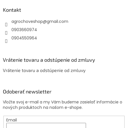
p
ä
Kontakt
t
agrochoveshop
@
gmail.com
i
e
0903660974
0904550964
Vrátenie tovaru a odstúpenie od zmluvy
Vrátenie tovaru a odstúpenie od zmluvy
Odoberať newsletter
Vložte svoj e-mail a my Vám budeme zasielať informácie o
nových produktoch na našom e-shope.
Email