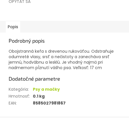
OPÝTAŤ SA
Popis
Podrobný popis
Obojstranná kefa s drevenou rukoväťou. Odstraňuje
odumreté vlasy, srsť a nečistoty a zanecháva srsť
jemnú, hodvábnu a lesklú. Je vhodný najmä pri
nadmernom pĺznutí vášho psa. Veľkosť: 17 cm
Dodatočné parametre
Kategória
:
Psy a mačky
Hmotnosť
:
0.1 kg
EAN
:
8585027981867
Z
á