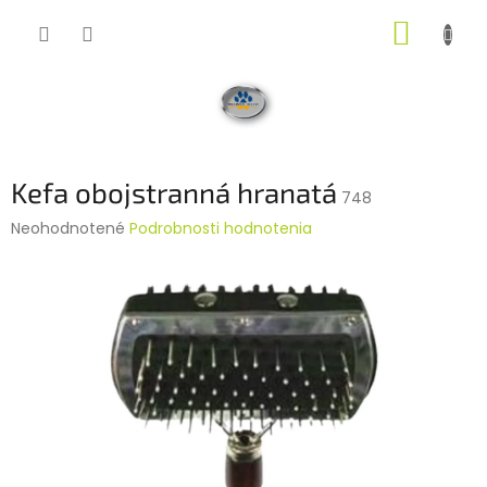
Prejsť
NÁKUP
na
obsah
KOŠÍK
Kefa obojstranná hranatá
748
Priemerné
Neohodnotené
Podrobnosti hodnotenia
hodnotenie
produktu
je
0,0
z
5
hviezdičiek.