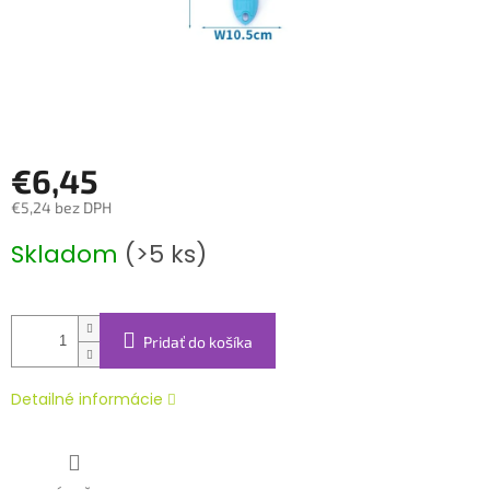
€6,45
€5,24 bez DPH
Jednotková
Skladom
(>5 ks)
cena:
Pridať do košíka
Detailné informácie