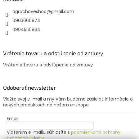
t
agrochoveshop
@
gmail.com
i
e
0903660974
0904550964
Vrátenie tovaru a odstúpenie od zmluvy
Vrátenie tovaru a odstúpenie od zmluvy
Odoberať newsletter
Vložte svoj e-mail a my Vám budeme zasielať informácie o
nových produktoch na našom e-shope.
Email
Vložením e-mailu súhlasíte s
podmienkami ochrany
osobných údajov