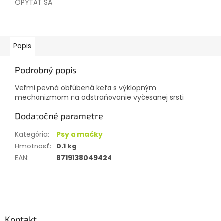
OPÝTAŤ SA
Popis
Podrobný popis
Veľmi pevná obľúbená kefa s výklopným
mechanizmom na odstraňovanie vyčesanej srsti
Dodatočné parametre
Kategória
:
Psy a mačky
Hmotnosť
:
0.1 kg
EAN
:
8719138049424
Z
á
p
ä
Kontakt