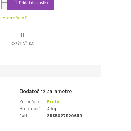
Pridať do košíka
é informácie
OPÝTAŤ SA
Dodatočné parametre
Kategória
:
Exoty
Hmotnosť
:
2 kg
EAN
:
8585027920699