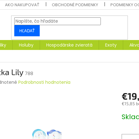
AKO NAKUPOVAŤ
OBCHODNÉ PODMIENKY
PODMIENKY O
HĽADAŤ
liky
Holuby
Hospodárske zvieratá
Exoty
Akva
tka Lily
788
rné
dnotené
Podrobnosti hodnotenia
enie
€19
tu
€15,85 b
Jednotk
Skl
cena:
čiek.