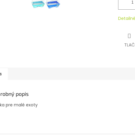
Detailn
TLAČ
s
robný popis
tka pre malé exoty