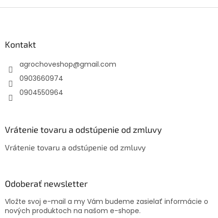
Z
á
p
ä
Kontakt
t
agrochoveshop
@
gmail.com
i
e
0903660974
0904550964
Vrátenie tovaru a odstúpenie od zmluvy
Vrátenie tovaru a odstúpenie od zmluvy
Odoberať newsletter
Vložte svoj e-mail a my Vám budeme zasielať informácie o
nových produktoch na našom e-shope.