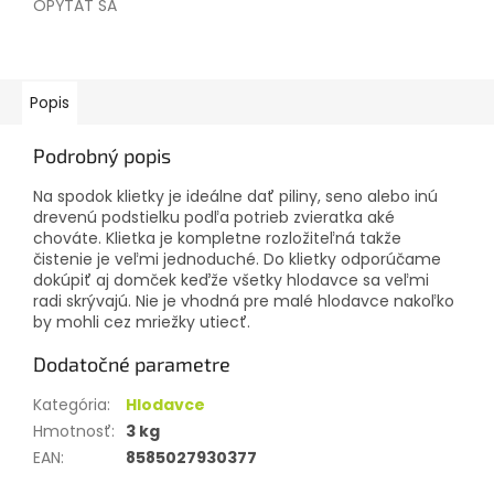
OPÝTAŤ SA
Popis
Podrobný popis
Na spodok klietky je ideálne dať piliny, seno alebo inú
drevenú podstielku podľa potrieb zvieratka aké
chováte. Klietka je kompletne rozložiteľná takže
čistenie je veľmi jednoduché. Do klietky odporúčame
dokúpiť aj domček keďže všetky hlodavce sa veľmi
radi skrývajú. Nie je vhodná pre malé hlodavce nakoľko
by mohli cez mriežky utiecť.
Dodatočné parametre
Kategória
:
Hlodavce
Hmotnosť
:
3 kg
EAN
:
8585027930377