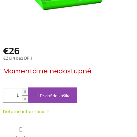
€26
€21,14 bez DPH
Jednotková
Momentálne nedostupné
cena:
Pridať do košíka
Detailné informácie