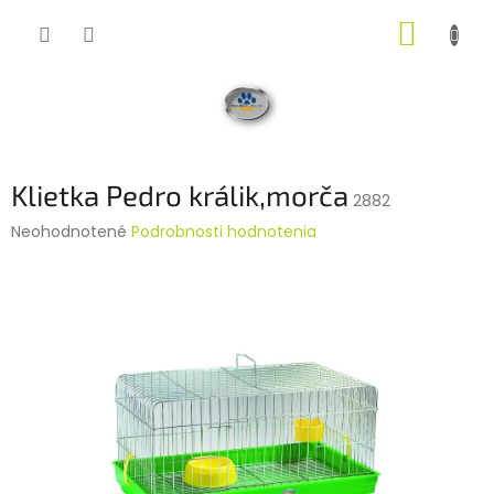
Prejsť
NÁKUP
na
obsah
KOŠÍK
Klietka Pedro králik,morča
2882
Priemerné
Neohodnotené
Podrobnosti hodnotenia
hodnotenie
produktu
je
0,0
z
5
hviezdičiek.