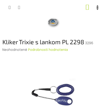
Prejsť
NÁKUP
na
obsah
KOŠÍK
Kliker Trixie s lankom PL 2298
3296
Priemerné
Neohodnotené
Podrobnosti hodnotenia
hodnotenie
produktu
je
0,0
z
5
hviezdičiek.