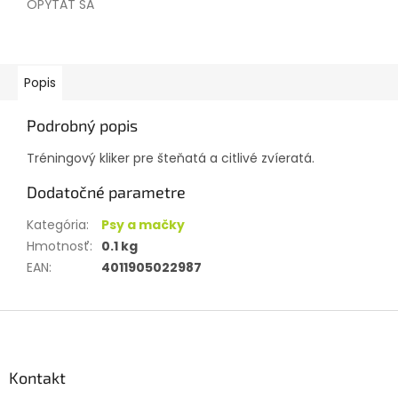
OPÝTAŤ SA
Popis
Podrobný popis
Tréningový kliker pre šteňatá a citlivé zvíeratá.
Dodatočné parametre
Kategória
:
Psy a mačky
Hmotnosť
:
0.1 kg
EAN
:
4011905022987
Z
á
p
ä
Kontakt
t