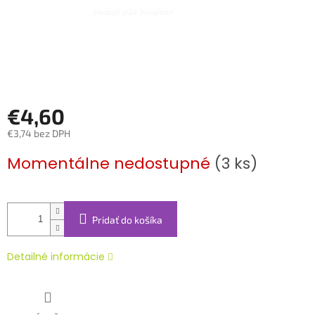
€4,60
€3,74 bez DPH
Jednotková
Momentálne nedostupné
(3 ks)
cena:
Pridať do košíka
Detailné informácie