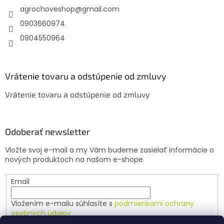
agrochoveshop
@
gmail.com
i
e
0903660974
0904550964
Vrátenie tovaru a odstúpenie od zmluvy
Vrátenie tovaru a odstúpenie od zmluvy
Odoberať newsletter
Vložte svoj e-mail a my Vám budeme zasielať informácie o
nových produktoch na našom e-shope.
Email
Vložením e-mailu súhlasíte s
podmienkami ochrany
osobných údajov