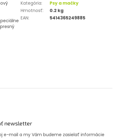
nový
Kategória
:
Psy a mačky
Hmotnosť
:
0.2 kg
EAN
:
5414365249885
špeciálne
presný
ť newsletter
voj e-mail a my Vám budeme zasielať informácie