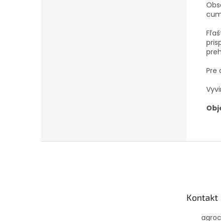
Obsa
cuml
Fľaš
pri
preh
Pre 
Vyvi
Obj
Z
á
p
ä
t
Kontakt
i
e
agro