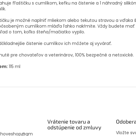
huje fľaštičku s cumlíkom, kefku na čistenie a 1 náhradný silikó
ík.
tičku je možné naplniť mliekom alebo tekutou stravou a vďaka 
spôsobeným cumlíkom mláďa ľahko nakŕmite.
Vždy budete mať 
ľad o tom, koľko šteňa/mačiatko vypilo.
dôkladnejšie čistenie cumlíkov ich môžete aj vyvárať.
nuté pre chovateľov a veterinárov, 100% bezpečné a netoxické.
em:
115 ml
Vrátenie tovaru a
Odobera
odstúpenie od zmluvy
Vložte s
choveshop
@
gm