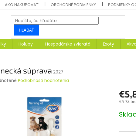
AKO NAKUPOVAŤ
OBCHODNÉ PODMIENKY
PODMIENKY O
HĽADAŤ
liky
Holuby
Hospodárske zvieratá
Exoty
Akva
enecká súprava
2927
rné
dnotené
Podrobnosti hodnotenia
enie
€5,
tu
€4,72 be
Jednotk
Skl
cena:
čiek.