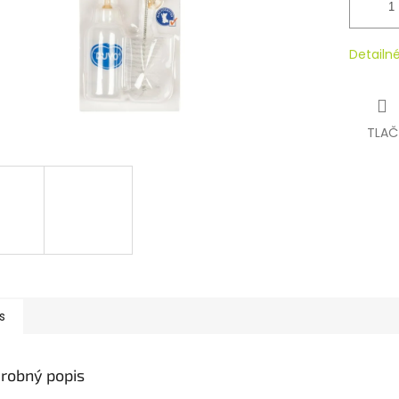
Detailn
TLAČ
s
robný popis