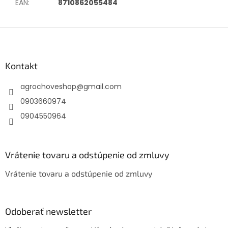
EAN
:
8710862055484
Z
á
p
ä
Kontakt
t
agrochoveshop
@
gmail.com
i
e
0903660974
0904550964
Vrátenie tovaru a odstúpenie od zmluvy
Vrátenie tovaru a odstúpenie od zmluvy
Odoberať newsletter