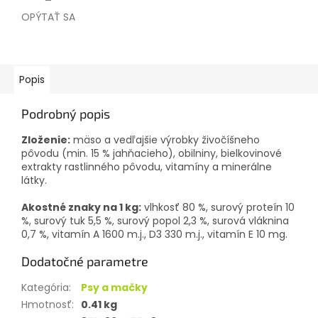
OPÝTAŤ SA
Popis
Podrobný popis
Zloženie:
mäso a vedľajšie výrobky živočíšneho
pôvodu (min. 15 % jahňacieho), obilniny, bielkovinové
extrakty rastlinného pôvodu, vitamíny a minerálne
látky.
Akostné znaky na 1 kg:
vlhkosť 80 %, surový proteín 10
%, surový tuk 5,5 %, surový popol 2,3 %, surová vláknina
0,7 %, vitamín A 1600 m.j., D3 330 m.j., vitamín E 10 mg.
Dodatočné parametre
Kategória
:
Psy a mačky
Hmotnosť
:
0.41 kg