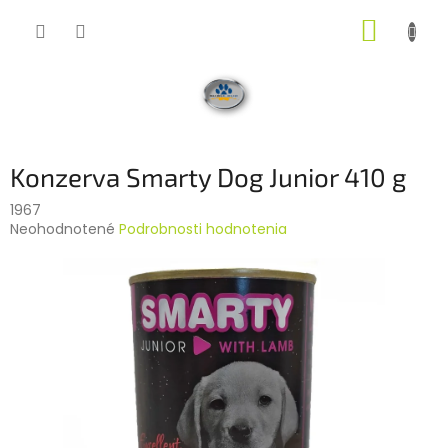
Prejsť
NÁKUP
na
obsah
KOŠÍK
Konzerva Smarty Dog Junior 410 g
1967
Priemerné
Neohodnotené
Podrobnosti hodnotenia
hodnotenie
produktu
je
0,0
z
5
hviezdičiek.