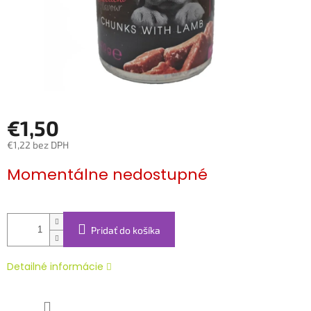
€1,50
€1,22 bez DPH
Jednotková
Momentálne nedostupné
cena:
Pridať do košíka
Detailné informácie