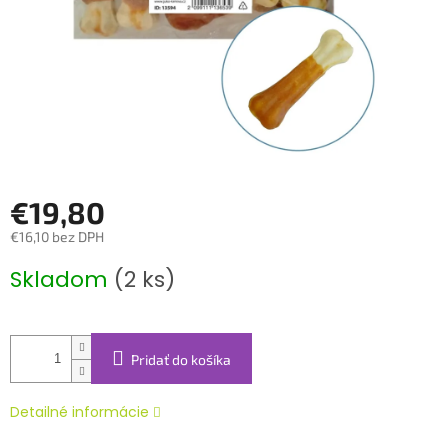
€19,80
€16,10 bez DPH
Jednotková
Skladom
(2 ks)
cena:
Pridať do košíka
Detailné informácie