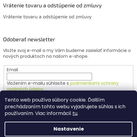
Vrátenie tovaru a odstúpenie od zmluvy
Vrátenie tovaru a odstúpenie od zmluvy
Odoberať newsletter
Vložte svoj e-mail a my Vám budeme zasielať informácie o
nových produktoch na našom e-shope.
Email
Vložením e-mailu súhlasíte s
podmienkami ochrany
osobných údajov
Tento web používa súbory cookie. Ďalším
PRIHLÁSIŤ SA
prechádzaním tohto webu vyjadrujete súhlas s ich
používaním. Viac informácií
tu
.
Nastavenie
Vytvoril Shoptet