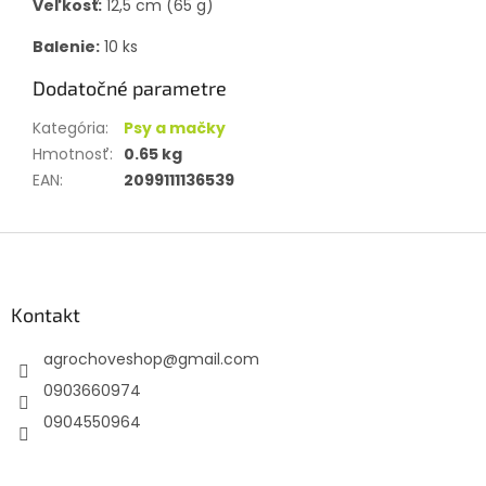
Veľkosť:
12,5 cm (65 g)
Balenie:
10 ks
Dodatočné parametre
Kategória
:
Psy a mačky
Hmotnosť
:
0.65 kg
EAN
:
2099111136539
Z
á
p
ä
Kontakt
t
agrochoveshop
@
gmail.com
i
e
0903660974
0904550964