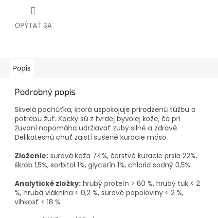
OPÝTAŤ SA
Popis
Podrobný popis
Skvelá pochúťka, ktorá uspokojuje prirodzenú túžbu a
potrebu žuť.
Kocky sú z tvrdej byvolej kože, čo pri
žuvaní napomáha udržiavať zuby silné a zdravé.
Delikatesnú chuť zaistí sušené kuracie mäso.
Zloženie:
surová koža 74%, čerstvé kuracie prsia 22%,
škrob 1,5%, sorbitol 1%, glycerín 1%, chlorid sodný 0,5%.
Analytické zložky:
hrubý proteín > 60 %, hrubý tuk < 2
%, hrubá vláknina < 0,2 %, surové popoloviny < 2 %,
vlhkosť < 18 %.