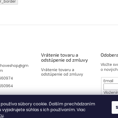
ar_border
Vrátenie tovaru a
Odobera
odstúpenie od zmluvy
Vložte s
choveshop
@
gm
Vrátenie tovaru a
o nových
om
odstúpenie od zmluvy
660974
Email
550964
Vložení
osobný
používa súbory cookie. Ďalším prechádzaním
 vyjadrujete súhlas s ich používaním. Viac
PRIHL
tu
.