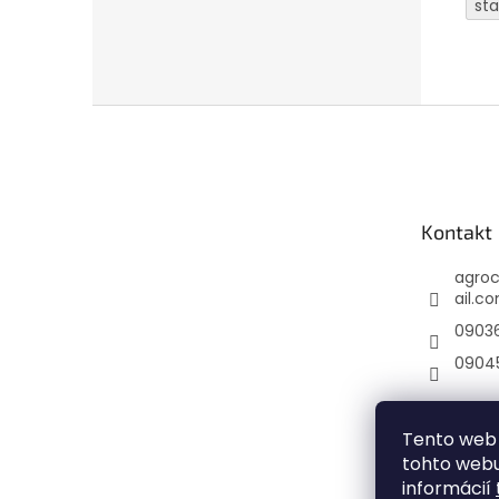
st
Z
á
p
ä
t
Kontakt
i
e
agro
ail.c
0903
0904
Tento web 
tohto webu
informácií