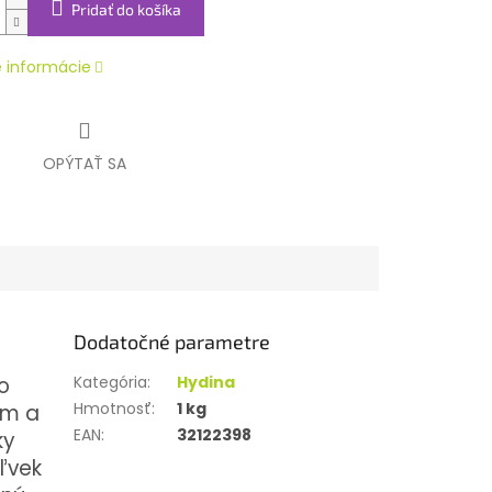
Pridať do košíka
é informácie
OPÝTAŤ SA
Dodatočné parametre
o
Kategória
:
Hydina
Hmotnosť
:
1 kg
ám a
EAN
:
32122398
ky
ľvek