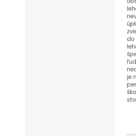
ob
leh
nev
úpl
zvi
do 
leh
špe
ľuď
ne
je 
per
ško
st