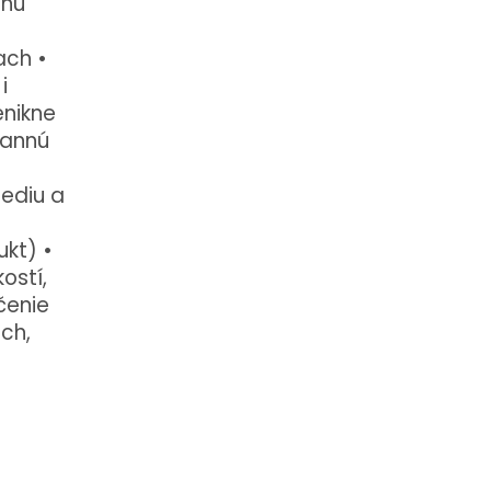
nnú
ach •
i
enikne
rannú
rediu a
kt) •
ostí,
čenie
ch,