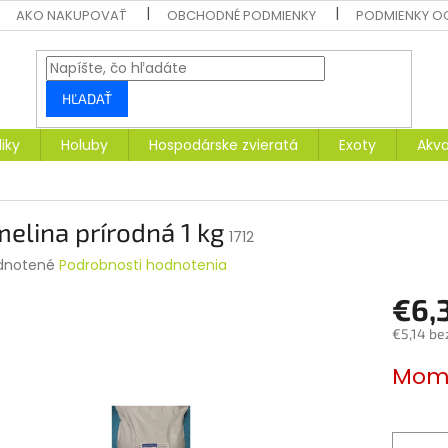
AKO NAKUPOVAŤ
OBCHODNÉ PODMIENKY
PODMIENKY O
HĽADAŤ
liky
Holuby
Hospodárske zvieratá
Exoty
Akva
elina prírodná 1 kg
1712
rné
dnotené
Podrobnosti hodnotenia
enie
€6,
tu
€5,14 be
Jednotk
Mome
cena:
čiek.