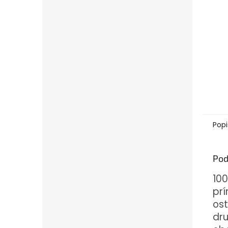
Popi
Pod
100
prí
os
dru