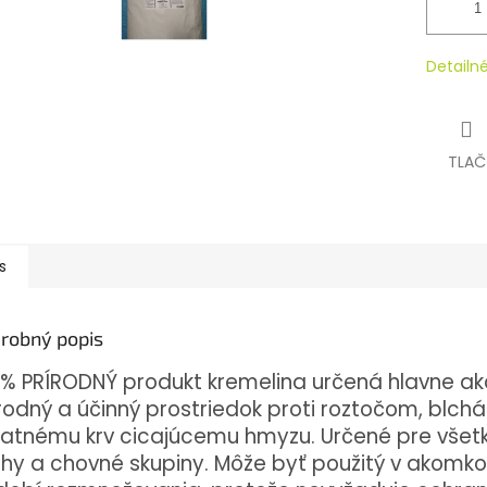
Detailn
TLAČ
s
robný popis
% PRÍRODNÝ produkt kremelina určená hlavne ak
rodný a účinný prostriedok proti roztočom, blch
tatnému krv cicajúcemu hmyzu.
Určené pre všet
hy a chovné skupiny.
Môže byť použitý v akomko