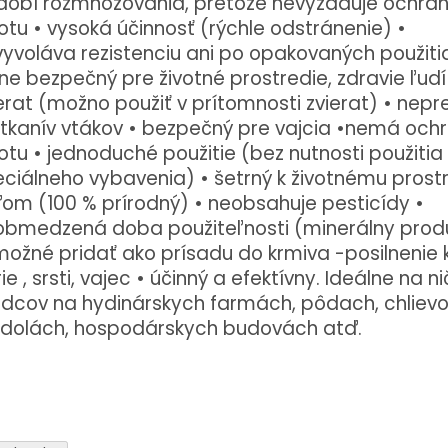
dobí rozmnožovania, pretože nevyžaduje ochra
otu • vysoká účinnosť (rýchle odstránenie) •
yvoláva rezistenciu ani po opakovaných použiti
ne bezpečný pre životné prostredie, zdravie ľudí 
erat (možno použiť v prítomnosti zvierat) • nepr
tkanív vtákov • bezpečný pre
vajcia •nemá och
otu • jednoduché použitie (bez nutnosti použitia
ciálneho vybavenia) • šetrný k životnému prost
om (100 % prírodný) • neobsahuje pesticídy •
obmedzená doba použiteľnosti (minerálny produ
možné pridať ako prísadu do krmiva -posilnenie k
ie
, srsti, vajec • účinný a efektívny.
Ideálne na ni
dcov na hydinárskych farmách, pôdach, chlievo
odolách, hospodárskych budovách atď.