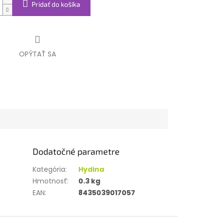
Pridať do košíka
OPÝTAŤ SA
Dodatočné parametre
Kategória
:
Hydina
Hmotnosť
:
0.3 kg
EAN
:
8435039017057