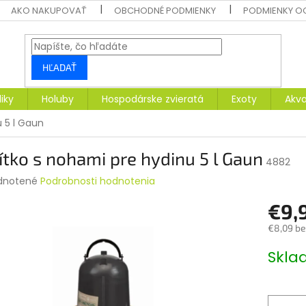
AKO NAKUPOVAŤ
OBCHODNÉ PODMIENKY
PODMIENKY O
HĽADAŤ
liky
Holuby
Hospodárske zvieratá
Exoty
Akva
 5 l Gaun
tko s nohami pre hydinu 5 l Gaun
4882
rné
dnotené
Podrobnosti hodnotenia
enie
€9,
tu
€8,09 b
Jednotk
Skl
cena:
čiek.