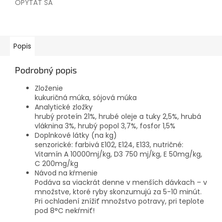
OPÝTAŤ SA
Popis
Podrobný popis
Zloženie
kukuričná múka, sójová múka
Analytické zložky
hrubý proteín 21%, hrubé oleje a tuky 2,5%, hrubá
vláknina 3%, hrubý popol 3,7%, fosfor 1,5%
Doplnkové látky (na kg)
senzorické: farbivá E102, E124, E133, nutričné:
Vitamín A 10000mj/kg, D3 750 mj/kg, E 50mg/kg,
C 200mg/kg
Návod na kŕmenie
Podáva sa viackrát denne v menších dávkach – v
množstve, ktoré ryby skonzumujú za 5-10 minút.
Pri ochladení znížiť množstvo potravy, pri teplote
pod 8°C nekŕmiť!