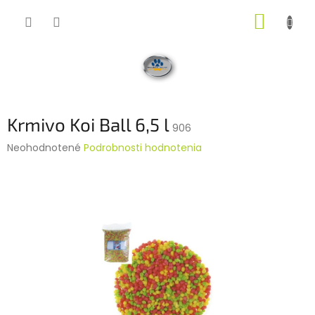
Prejsť
NÁKUP
na
obsah
KOŠÍK
Krmivo Koi Ball 6,5 l
906
Priemerné
Neohodnotené
Podrobnosti hodnotenia
hodnotenie
produktu
je
0,0
z
5
hviezdičiek.