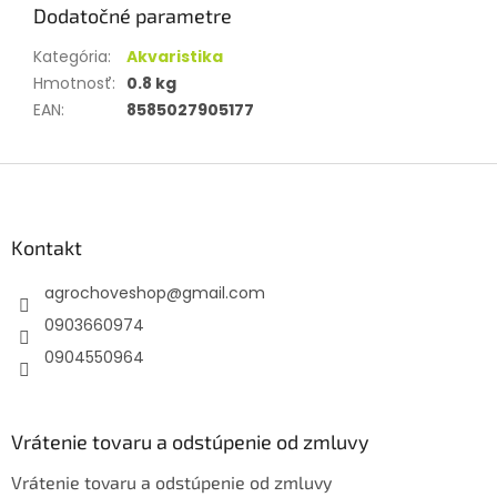
Dodatočné parametre
Kategória
:
Akvaristika
Hmotnosť
:
0.8 kg
EAN
:
8585027905177
Z
á
p
ä
Kontakt
t
agrochoveshop
@
gmail.com
i
e
0903660974
0904550964
Vrátenie tovaru a odstúpenie od zmluvy
Vrátenie tovaru a odstúpenie od zmluvy