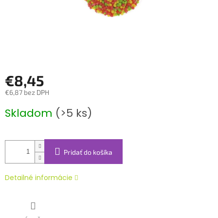
€8,45
€6,87 bez DPH
Jednotková
Skladom
(>5 ks)
cena:
Pridať do košíka
Detailné informácie