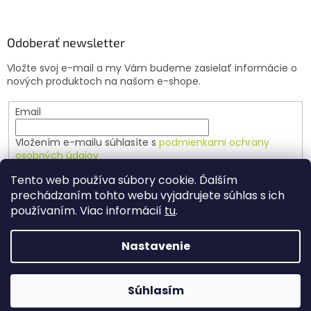
Odoberať newsletter
Vložte svoj e-mail a my Vám budeme zasielať informácie o
nových produktoch na našom e-shope.
Email
Vložením e-mailu súhlasíte s
podmienkami ochrany
osobných údajov
Tento web používa súbory cookie. Ďalším
PRIHLÁSIŤ SA
prechádzaním tohto webu vyjadrujete súhlas s ich
používaním. Viac informácií
tu
.
Nastavenie
Vytvoril Shoptet
Súhlasím
Copyright 2026
Agrochov
. Všetky práva vyhradené.