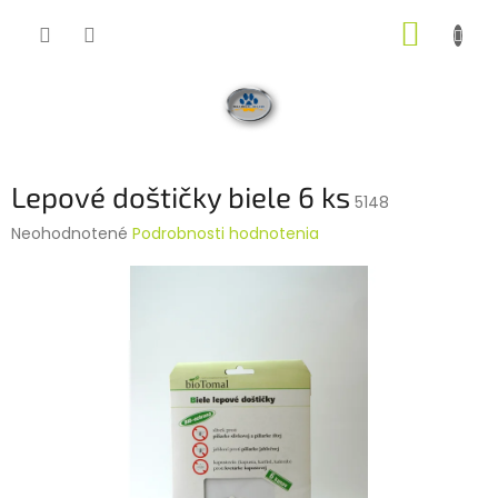
Prejsť
NÁKUP
na
obsah
KOŠÍK
Lepové doštičky biele 6 ks
5148
Priemerné
Neohodnotené
Podrobnosti hodnotenia
hodnotenie
produktu
je
0,0
z
5
hviezdičiek.