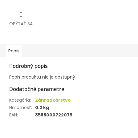
OPÝTAŤ SA
Popis
Podrobný popis
Popis produktu nie je dostupný
Dodatočné parametre
Kategória
:
Záhradkárstvo
Hmotnosť
:
0.2 kg
EAN
:
8588000722075
Z