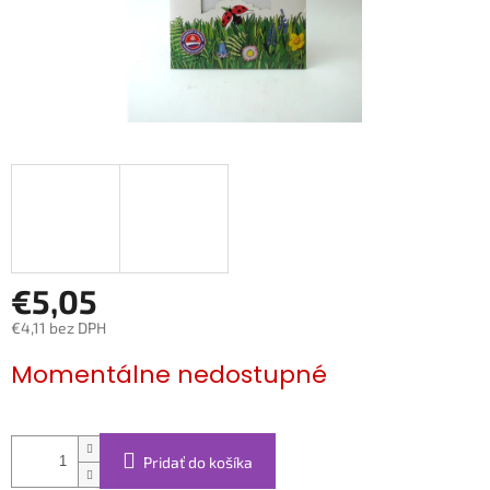
€5,05
€4,11 bez DPH
Jednotková
Momentálne nedostupné
cena:
Pridať do košíka