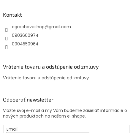
á
p
ä
Kontakt
t
agrochoveshop
@
gmail.com
i
e
0903660974
0904550964
Vrátenie tovaru a odstúpenie od zmluvy
Vrátenie tovaru a odstúpenie od zmluvy
Odoberať newsletter
Vložte svoj e-mail a my Vám budeme zasielať informácie o
nových produktoch na našom e-shope.
Email