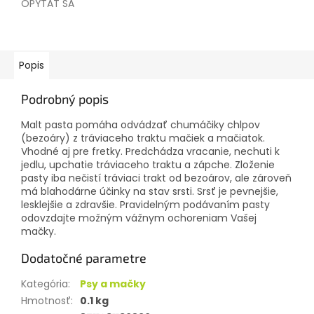
OPÝTAŤ SA
Popis
Podrobný popis
Malt pasta pomáha odvádzať chumáčiky chlpov
(bezoáry) z tráviaceho traktu mačiek a mačiatok.
Vhodné aj pre fretky. Predchádza vracanie, nechuti k
jedlu, upchatie tráviaceho traktu a zápche. Zloženie
pasty iba nečistí tráviaci trakt od bezoárov, ale zároveň
má blahodárne účinky na stav srsti. Srsť je pevnejšie,
lesklejšie a zdravšie. Pravidelným podávaním pasty
odovzdajte možným vážnym ochoreniam Vašej
mačky.
Dodatočné parametre
Kategória
:
Psy a mačky
Hmotnosť
:
0.1 kg