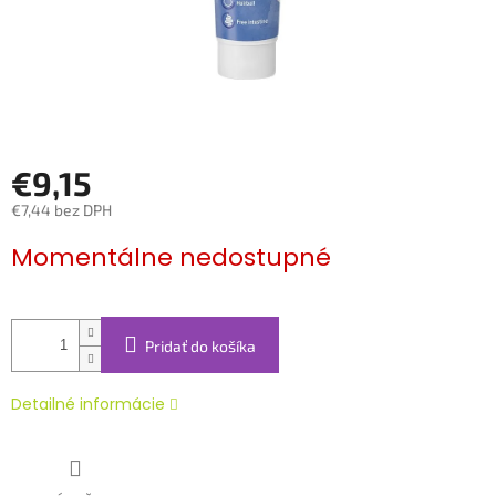
€9,15
€7,44 bez DPH
Jednotková
Momentálne nedostupné
cena:
Pridať do košíka
Detailné informácie