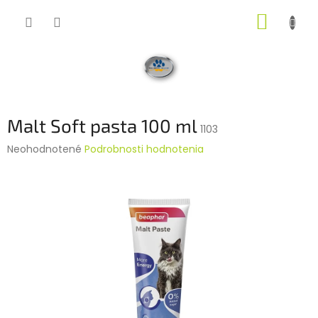
Prejsť
NÁKUP
na
obsah
KOŠÍK
Malt Soft pasta 100 ml
1103
Priemerné
Neohodnotené
Podrobnosti hodnotenia
hodnotenie
produktu
je
0,0
z
5
hviezdičiek.