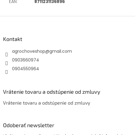
EAN
:
8711231136896
Z
á
p
ä
Kontakt
t
agrochoveshop
@
gmail.com
i
e
0903660974
0904550964
Vrátenie tovaru a odstúpenie od zmluvy
Vrátenie tovaru a odstúpenie od zmluvy
Odoberať newsletter