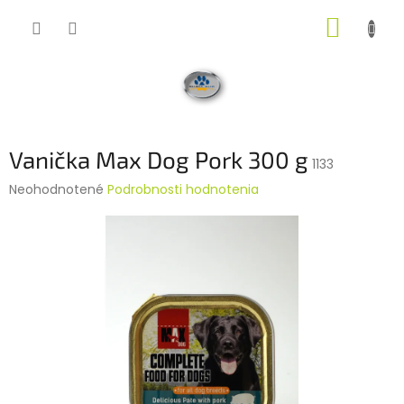
Prejsť
NÁKUP
na
obsah
KOŠÍK
Vanička Max Dog Pork 300 g
1133
Priemerné
Neohodnotené
Podrobnosti hodnotenia
hodnotenie
produktu
je
0,0
z
5
hviezdičiek.