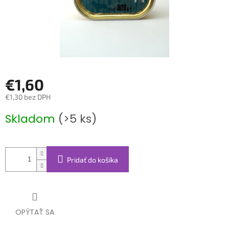
€1,60
€1,30 bez DPH
Jednotková
Skladom
(>5 ks)
cena:
Pridať do košíka
OPÝTAŤ SA