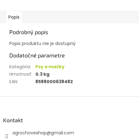
Popis
Podrobný popis
Popis produktu nie je dostupný
Dodatočné parametre
Kategória
:
Psy a mačky
Hmotnosť
:
0.3 kg
EAN
:
8588000638482
Z
á
p
ä
Kontakt
t
agrochoveshop
@
gmail.com
i