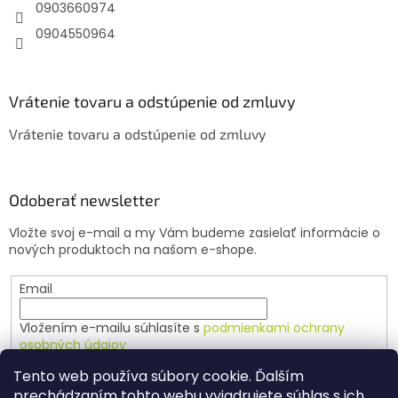
e
0903660974
0904550964
Vrátenie tovaru a odstúpenie od zmluvy
Vrátenie tovaru a odstúpenie od zmluvy
Odoberať newsletter
Vložte svoj e-mail a my Vám budeme zasielať informácie o
nových produktoch na našom e-shope.
Email
Vložením e-mailu súhlasíte s
podmienkami ochrany
osobných údajov
Tento web používa súbory cookie. Ďalším
PRIHLÁSIŤ SA
prechádzaním tohto webu vyjadrujete súhlas s ich