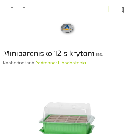
Prejsť
NÁKUP
na
obsah
KOŠÍK
Miniparenisko 12 s krytom
1180
Priemerné
Neohodnotené
Podrobnosti hodnotenia
hodnotenie
produktu
je
0,0
z
5
hviezdičiek.