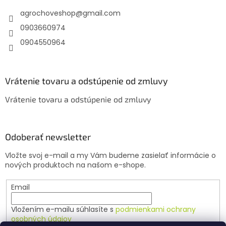
t
agrochoveshop
@
gmail.com
i
e
0903660974
0904550964
Vrátenie tovaru a odstúpenie od zmluvy
Vrátenie tovaru a odstúpenie od zmluvy
Odoberať newsletter
Vložte svoj e-mail a my Vám budeme zasielať informácie o
nových produktoch na našom e-shope.
Email
Vložením e-mailu súhlasíte s
podmienkami ochrany
osobných údajov