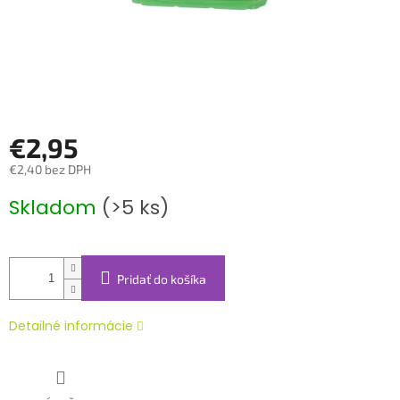
€2,95
€2,40 bez DPH
Jednotková
Skladom
(>5 ks)
cena:
Pridať do košíka
Detailné informácie