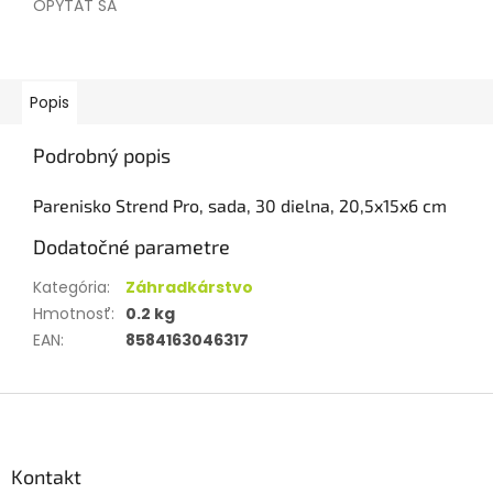
OPÝTAŤ SA
Popis
Podrobný popis
Parenisko Strend Pro, sada, 30 dielna, 20,5x15x6 cm
Dodatočné parametre
Kategória
:
Záhradkárstvo
Hmotnosť
:
0.2 kg
EAN
:
8584163046317
Z
á
p
ä
Kontakt