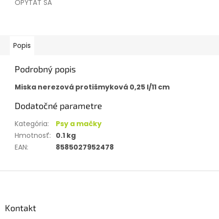
OPÝTAŤ SA
Popis
Podrobný popis
Miska nerezová protišmyková 0,25 l/11 cm
Dodatočné parametre
Kategória
:
Psy a mačky
Hmotnosť
:
0.1 kg
EAN
:
8585027952478
Z
á
p
ä
Kontakt
t