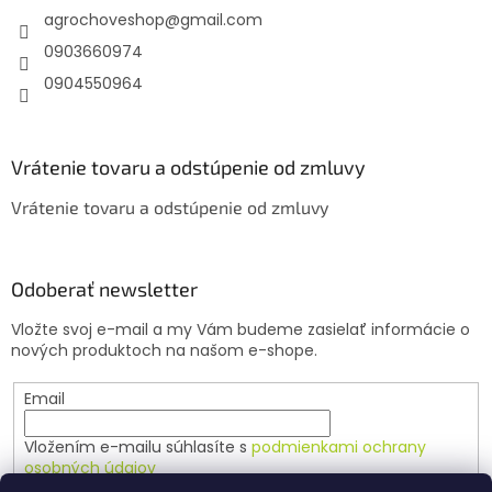
agrochoveshop
@
gmail.com
i
e
0903660974
0904550964
Vrátenie tovaru a odstúpenie od zmluvy
Vrátenie tovaru a odstúpenie od zmluvy
Odoberať newsletter
Vložte svoj e-mail a my Vám budeme zasielať informácie o
nových produktoch na našom e-shope.
Email
Vložením e-mailu súhlasíte s
podmienkami ochrany
osobných údajov