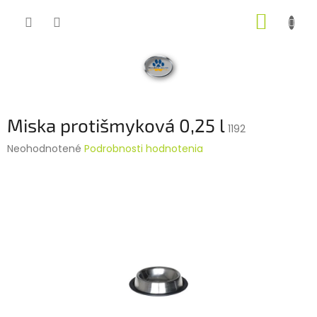
Prejsť
NÁKUP
na
obsah
KOŠÍK
Miska protišmyková 0,25 l
1192
Priemerné
Neohodnotené
Podrobnosti hodnotenia
hodnotenie
produktu
je
0,0
z
5
hviezdičiek.