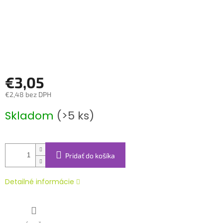
€3,05
€2,48 bez DPH
Jednotková
Skladom
(>5 ks)
cena:
Pridať do košíka
Detailné informácie