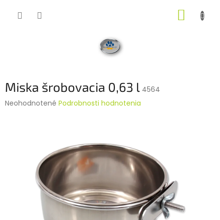
Prejsť
NÁKUP
na
obsah
KOŠÍK
Miska šrobovacia 0,63 l
4564
Priemerné
Neohodnotené
Podrobnosti hodnotenia
hodnotenie
produktu
je
0,0
z
5
hviezdičiek.