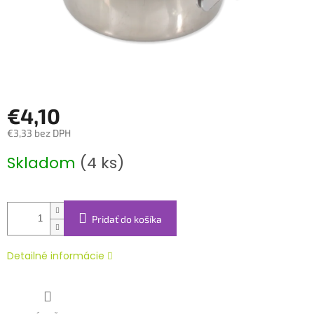
€4,10
€3,33 bez DPH
Jednotková
Skladom
(4 ks)
cena:
Pridať do košíka
Detailné informácie