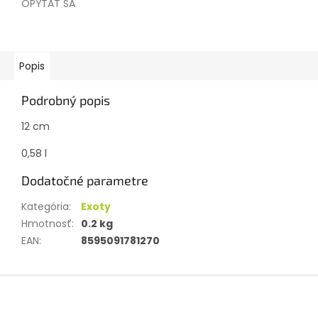
OPÝTAŤ SA
Popis
Podrobný popis
12 cm
0,58 l
Dodatočné parametre
Kategória
:
Exoty
Hmotnosť
:
0.2 kg
EAN
:
8595091781270
Z
á
p