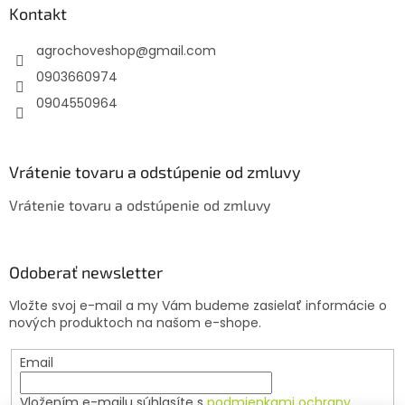
ä
Kontakt
t
agrochoveshop
@
gmail.com
i
e
0903660974
0904550964
Vrátenie tovaru a odstúpenie od zmluvy
Vrátenie tovaru a odstúpenie od zmluvy
Odoberať newsletter
Vložte svoj e-mail a my Vám budeme zasielať informácie o
nových produktoch na našom e-shope.
Email
Vložením e-mailu súhlasíte s
podmienkami ochrany