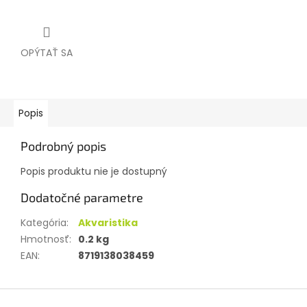
OPÝTAŤ SA
Popis
Podrobný popis
Popis produktu nie je dostupný
Dodatočné parametre
Kategória
:
Akvaristika
Hmotnosť
:
0.2 kg
EAN
:
8719138038459
Z