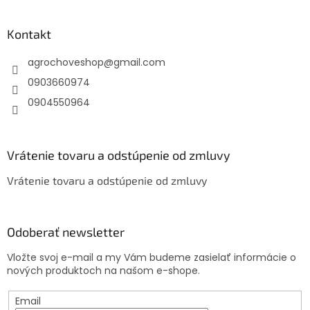
á
p
ä
Kontakt
t
agrochoveshop
@
gmail.com
i
e
0903660974
0904550964
Vrátenie tovaru a odstúpenie od zmluvy
Vrátenie tovaru a odstúpenie od zmluvy
Odoberať newsletter
Vložte svoj e-mail a my Vám budeme zasielať informácie o
nových produktoch na našom e-shope.
Email