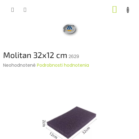
Prejsť
NÁKUP
na
obsah
KOŠÍK
Molitan 32x12 cm
2629
Priemerné
Neohodnotené
Podrobnosti hodnotenia
hodnotenie
produktu
je
0,0
z
5
hviezdičiek.