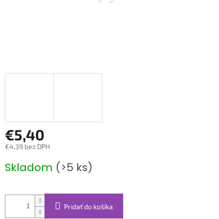
€5,40
€4,39 bez DPH
Jednotková
Skladom
(>5 ks)
cena:
Pridať do košíka