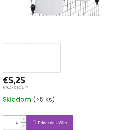
€5,25
€4,27 bez DPH
Jednotková
Skladom
(>5 ks)
cena:
Pridať do košíka