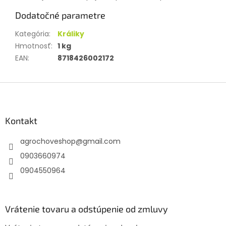
Dodatočné parametre
Kategória
:
Králiky
Hmotnosť
:
1 kg
EAN
:
8718426002172
Z
á
p
ä
Kontakt
t
agrochoveshop
@
gmail.com
i
e
0903660974
0904550964
Vrátenie tovaru a odstúpenie od zmluvy