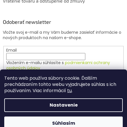
Vrátenie tovaru a odstúpenie od zmluvy
Odoberať newsletter
Vložte svoj e-mail a my Vám budeme zasielať informácie o
nových produktoch na našom e-shope.
Email
Vložením e-mailu súhlasíte s
podmienkami ochrany
osobných údajov
Tento web používa súbory cookie. Ďalším
PRIHLÁSIŤ SA
prechádzaním tohto webu vyjadrujete súhlas s ich
používaním. Viac informácií
tu
.
Nastavenie
Vytvoril Shoptet
Súhlasím
Copyright 2026
Agrochov
. Všetky práva vyhradené.