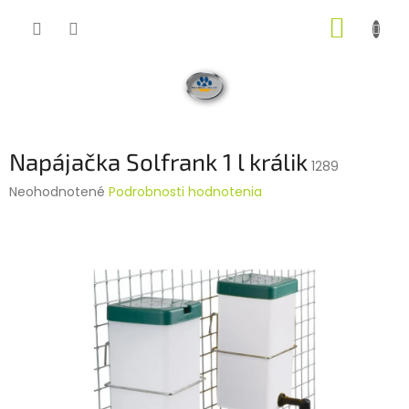
Prejsť
NÁKUP
na
obsah
KOŠÍK
Napájačka Solfrank 1 l králik
1289
Priemerné
Neohodnotené
Podrobnosti hodnotenia
hodnotenie
produktu
je
0,0
z
5
hviezdičiek.