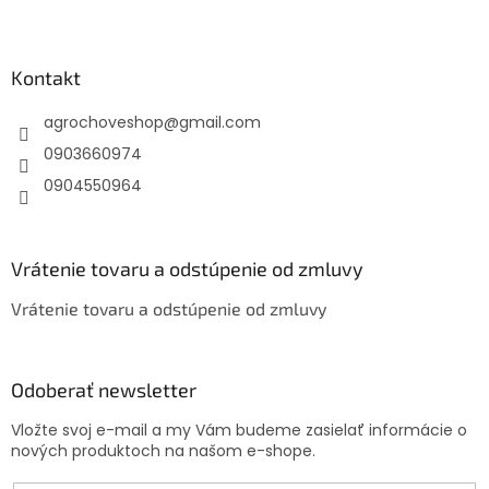
Z
á
p
ä
Kontakt
t
agrochoveshop
@
gmail.com
i
e
0903660974
0904550964
Vrátenie tovaru a odstúpenie od zmluvy
Vrátenie tovaru a odstúpenie od zmluvy
Odoberať newsletter
Vložte svoj e-mail a my Vám budeme zasielať informácie o
nových produktoch na našom e-shope.