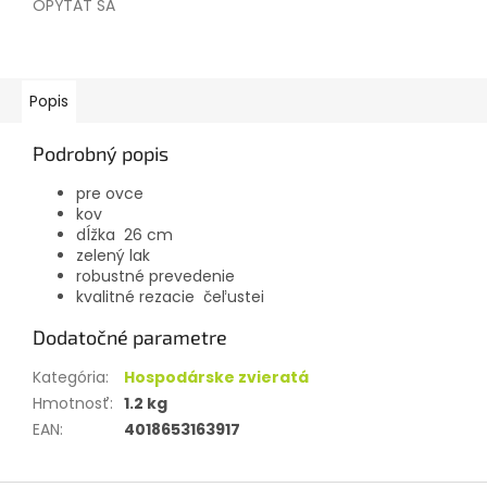
OPÝTAŤ SA
Popis
Podrobný popis
pre ovce
kov
dĺžka 26 cm
zelený lak
robustné prevedenie
kvalitné rezacie čeľustei
Dodatočné parametre
Kategória
:
Hospodárske zvieratá
Hmotnosť
:
1.2 kg
EAN
:
4018653163917