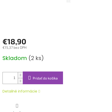
€18,90
€15,37 bez DPH
Jednotková
Skladom
(2 ks)
cena:
Pridať do košíka
Detailné informácie