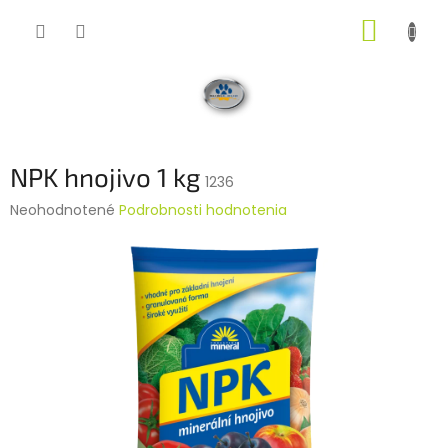
Prejsť
NÁKUP
na
obsah
KOŠÍK
NPK hnojivo 1 kg
1236
Priemerné
Neohodnotené
Podrobnosti hodnotenia
hodnotenie
produktu
je
0,0
z
5
hviezdičiek.