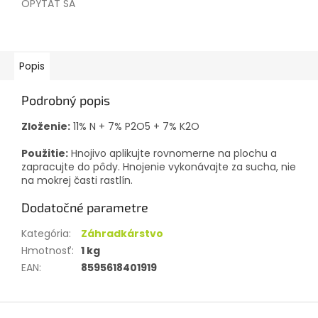
OPÝTAŤ SA
Popis
Podrobný popis
Zloženie:
11% N + 7% P2O5 + 7% K2O
Použitie:
Hnojivo aplikujte rovnomerne na plochu a
zapracujte do pôdy.
Hnojenie vykonávajte za sucha, nie
na mokrej časti rastlín.
Dodatočné parametre
Kategória
:
Záhradkárstvo
Hmotnosť
:
1 kg
EAN
:
8595618401919
Z