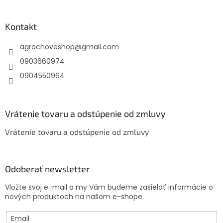
á
p
ä
Kontakt
t
agrochoveshop
@
gmail.com
i
e
0903660974
0904550964
Vrátenie tovaru a odstúpenie od zmluvy
Vrátenie tovaru a odstúpenie od zmluvy
Odoberať newsletter
Vložte svoj e-mail a my Vám budeme zasielať informácie o
nových produktoch na našom e-shope.
Email