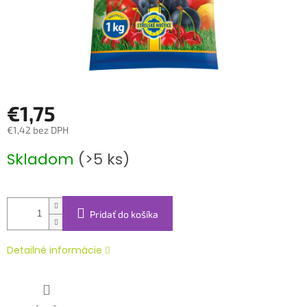
€1,75
€1,42 bez DPH
Jednotková
Skladom
(>5 ks)
cena:
Pridať do košíka
Detailné informácie