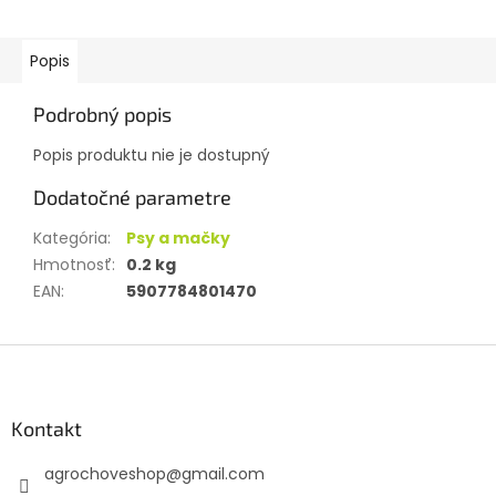
Popis
Podrobný popis
Popis produktu nie je dostupný
Dodatočné parametre
Kategória
:
Psy a mačky
Hmotnosť
:
0.2 kg
EAN
:
5907784801470
Z
á
p
ä
Kontakt
t
agrochoveshop
@
gmail.com
i