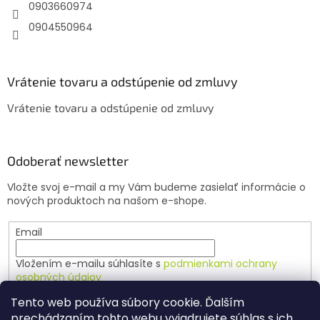
e
0903660974
0904550964
Vrátenie tovaru a odstúpenie od zmluvy
Vrátenie tovaru a odstúpenie od zmluvy
Odoberať newsletter
Vložte svoj e-mail a my Vám budeme zasielať informácie o
nových produktoch na našom e-shope.
Email
Vložením e-mailu súhlasíte s
podmienkami ochrany
osobných údajov
Tento web používa súbory cookie. Ďalším
PRIHLÁSIŤ SA
prechádzaním tohto webu vyjadrujete súhlas s ich