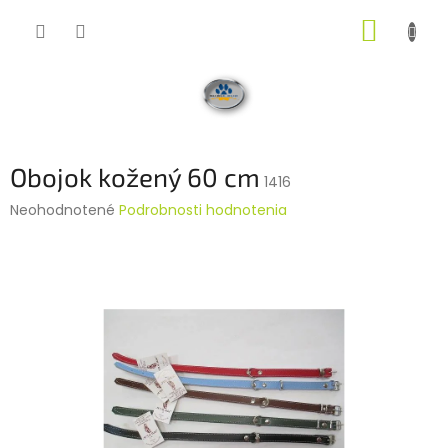
Prejsť
NÁKUP
na
obsah
KOŠÍK
Obojok kožený 60 cm
1416
Priemerné
Neohodnotené
Podrobnosti hodnotenia
hodnotenie
produktu
je
0,0
z
5
hviezdičiek.