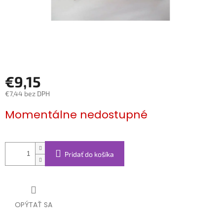
€9,15
€7,44 bez DPH
Jednotková
Momentálne nedostupné
cena:
Pridať do košíka
OPÝTAŤ SA