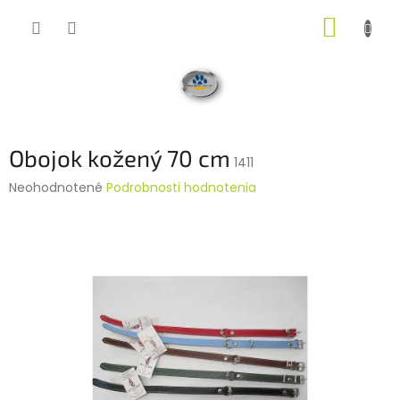
Prejsť
NÁKUP
na
obsah
KOŠÍK
Obojok kožený 70 cm
1411
Priemerné
Neohodnotené
Podrobnosti hodnotenia
hodnotenie
produktu
je
0,0
z
5
hviezdičiek.