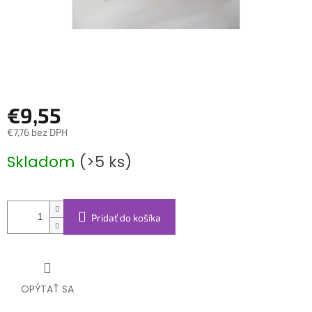
€9,55
€7,76 bez DPH
Jednotková
Skladom
(>5 ks)
cena:
Pridať do košíka
OPÝTAŤ SA