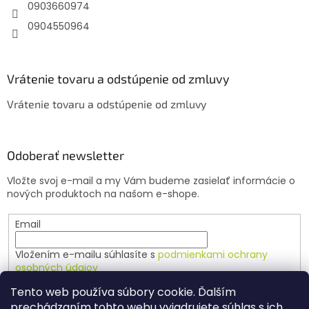
e
0903660974
0904550964
Vrátenie tovaru a odstúpenie od zmluvy
Vrátenie tovaru a odstúpenie od zmluvy
Odoberať newsletter
Vložte svoj e-mail a my Vám budeme zasielať informácie o
nových produktoch na našom e-shope.
Email
Vložením e-mailu súhlasíte s
podmienkami ochrany
osobných údajov
Tento web používa súbory cookie. Ďalším
PRIHLÁSIŤ SA
prechádzaním tohto webu vyjadrujete súhlas s ich