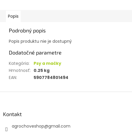
Popis
Podrobný popis
Popis produktu nie je dostupný
Dodatočné parametre
Kategória
:
Psy a mačky
Hmotnosť
:
0.25 kg
EAN
:
5907784801494
Z
á
p
ä
Kontakt
t
agrochoveshop
@
gmail.com
i