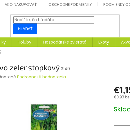
AKO NAKUPOVAŤ
OBCHODNÉ PODMIENKY
PODMIENKY O
HĽADAŤ
liky
Holuby
Hospodárske zvieratá
Exoty
Akva
ý
vo zeler stopkový
3149
rné
dnotené
Podrobnosti hodnotenia
enie
€1,1
tu
€0,93 be
Jednotk
Skl
cena:
čiek.