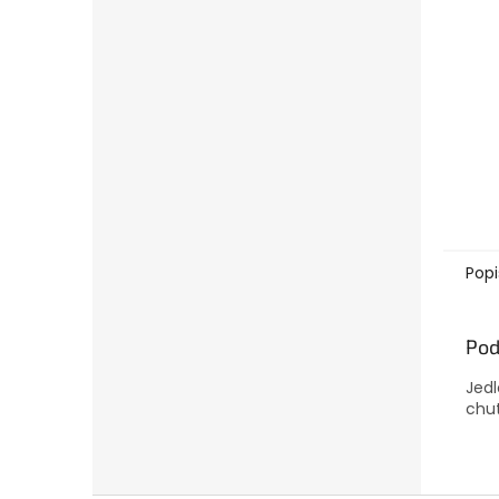
Popi
Pod
Jedl
chuť