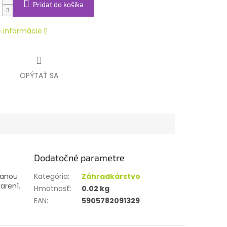
Pridať do košíka
é informácie
OPÝTAŤ SA
Dodatočné parametre
vanou
Kategória
:
Záhradkárstvo
arení.
Hmotnosť
:
0.02 kg
EAN
:
5905782091329