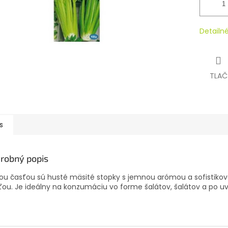
Detailn
TLAČ
s
robný popis
ou časťou sú husté mäsité stopky s jemnou arómou a sofistiko
ou. Je ideálny na konzumáciu vo forme šalátov, šalátov a po uv