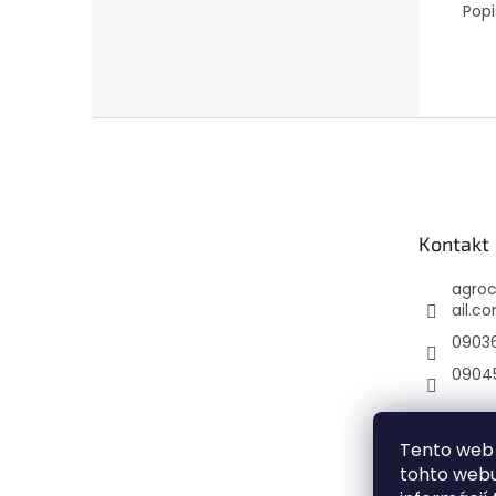
Popi
Z
á
p
ä
t
Kontakt
i
e
agro
ail.c
0903
0904
Tento web 
tohto webu