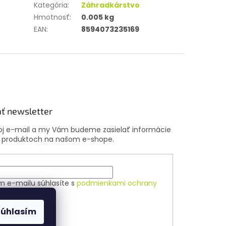
Kategória
:
Záhradkárstvo
Hmotnosť
:
0.005 kg
EAN
:
8594073235169
ť newsletter
voj e-mail a my Vám budeme zasielať informácie
 produktoch na našom e-shope.
m e-mailu súhlasíte s
podmienkami ochrany
ch údajov
Súhlasím
ÁSIŤ SA