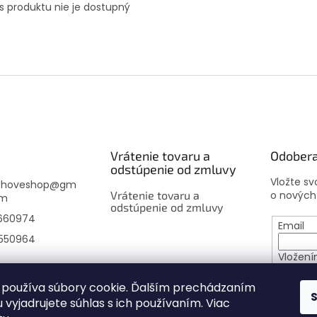
s produktu nie je dostupný
Vrátenie tovaru a
Odobera
odstúpenie od zmluvy
Vložte s
choveshop
@
gm
Vrátenie tovaru a
o nových
om
odstúpenie od zmluvy
660974
Email
550964
Vložení
osobný
používa súbory cookie. Ďalším prechádzaním
 vyjadrujete súhlas s ich používaním. Viac
PRIHL