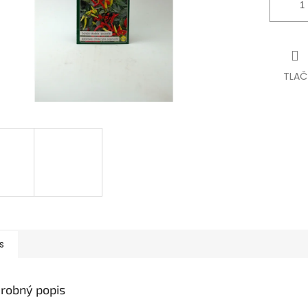
TLAČ
s
robný popis