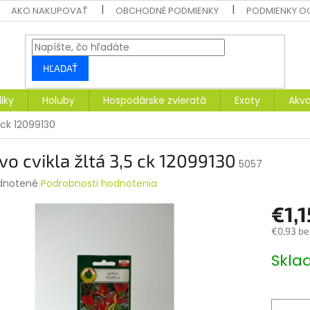
AKO NAKUPOVAŤ
OBCHODNÉ PODMIENKY
PODMIENKY O
HĽADAŤ
liky
Holuby
Hospodárske zvieratá
Exoty
Akva
5 ck 12099130
vo cvikla žltá 3,5 ck 12099130
5057
rné
dnotené
Podrobnosti hodnotenia
enie
€1,1
tu
€0,93 be
Jednotk
Skl
cena:
čiek.