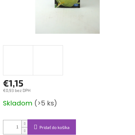
€1,15
€0,93 bez DPH
Jednotková
Skladom
(>5 ks)
cena:
Pridať do košíka