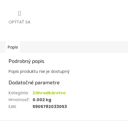
OPÝTAŤ SA
Popis
Podrobný popis
Popis produktu nie je dostupný
Dodatočné parametre
Kategória
:
Záhradkárstvo
Hmotnosť
:
0.002 kg
EAN
:
5905782033053
Z