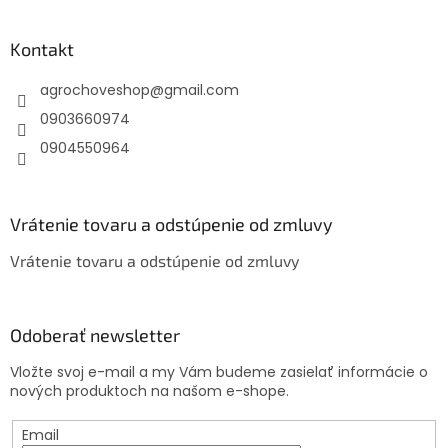
á
p
ä
Kontakt
t
agrochoveshop
@
gmail.com
i
e
0903660974
0904550964
Vrátenie tovaru a odstúpenie od zmluvy
Vrátenie tovaru a odstúpenie od zmluvy
Odoberať newsletter
Vložte svoj e-mail a my Vám budeme zasielať informácie o
nových produktoch na našom e-shope.
Email