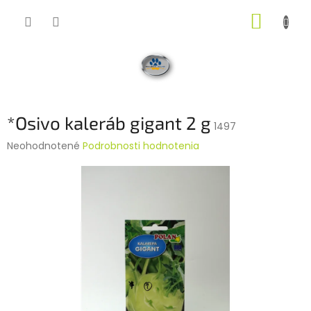
Prejsť
NÁKUP
na
obsah
KOŠÍK
*Osivo kaleráb gigant 2 g
1497
Priemerné
Neohodnotené
Podrobnosti hodnotenia
hodnotenie
produktu
je
0,0
z
5
hviezdičiek.