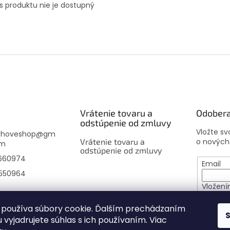
s produktu nie je dostupný
Vrátenie tovaru a
Odobera
odstúpenie od zmluvy
Vložte s
choveshop
@
gm
Vrátenie tovaru a
o nových
om
odstúpenie od zmluvy
660974
Email
550964
Vložení
osobný
používa súbory cookie. Ďalším prechádzaním
 vyjadrujete súhlas s ich používaním. Viac
PRIHL