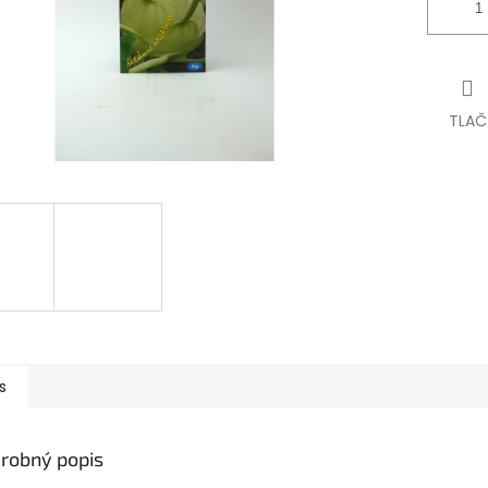
TLAČ
s
robný popis