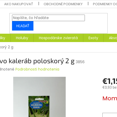
AKO NAKUPOVAŤ
OBCHODNÉ PODMIENKY
PODMIENKY O
HĽADAŤ
liky
Holuby
Hospodárske zvieratá
Exoty
Akva
korý 2 g
vo kaleráb poloskorý 2 g
3856
rné
dnotené
Podrobnosti hodnotenia
enie
€1,1
tu
€0,93 be
Jednotk
Mome
cena:
čiek.