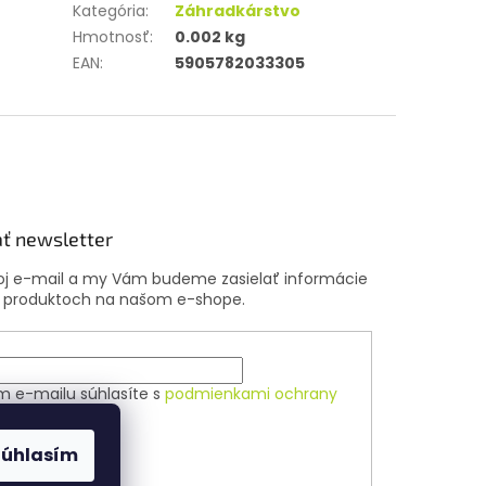
Kategória
:
Záhradkárstvo
Hmotnosť
:
0.002 kg
EAN
:
5905782033305
ť newsletter
voj e-mail a my Vám budeme zasielať informácie
 produktoch na našom e-shope.
m e-mailu súhlasíte s
podmienkami ochrany
ch údajov
Súhlasím
ÁSIŤ SA