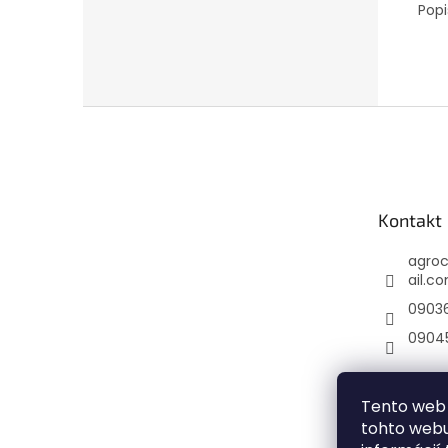
Popi
Z
á
p
ä
t
Kontakt
i
e
agro
ail.c
0903
0904
Tento web 
tohto webu