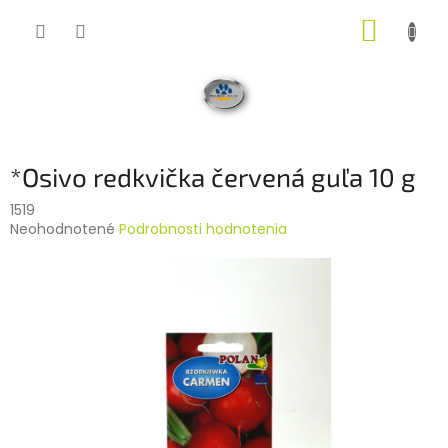
Prejsť
NÁKUP
na
obsah
KOŠÍK
*Osivo redkvička červená guľa 10 g
1519
Priemerné
Neohodnotené
Podrobnosti hodnotenia
hodnotenie
produktu
je
0,0
z
5
hviezdičiek.