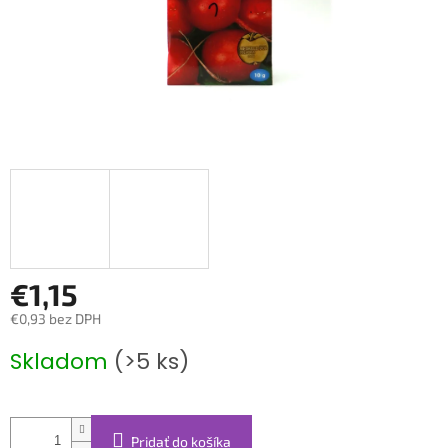
€1,15
€0,93 bez DPH
Jednotková
Skladom
(>5 ks)
cena:
Pridať do košíka