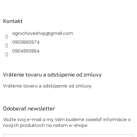
Z
á
p
ä
Kontakt
t
agrochoveshop
@
gmail.com
i
e
0903660974
0904550964
Vrátenie tovaru a odstúpenie od zmluvy
Vrátenie tovaru a odstúpenie od zmluvy
Odoberať newsletter
Vložte svoj e-mail a my Vám budeme zasielať informácie o
nových produktoch na našom e-shope.