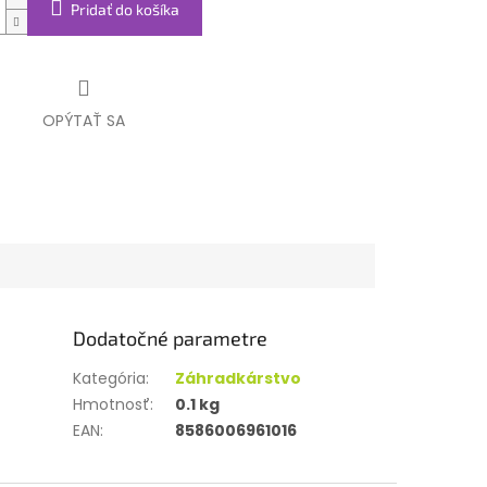
Pridať do košíka
OPÝTAŤ SA
Dodatočné parametre
Kategória
:
Záhradkárstvo
Hmotnosť
:
0.1 kg
EAN
:
8586006961016