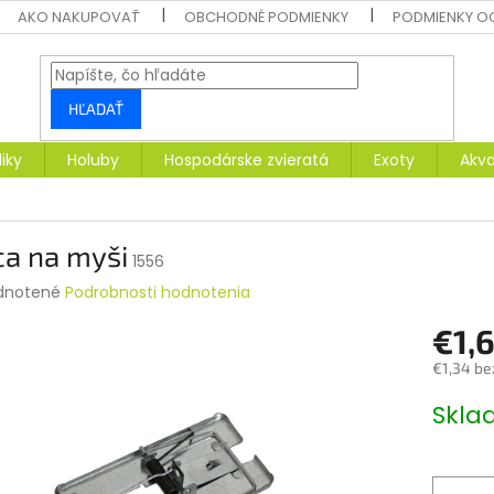
AKO NAKUPOVAŤ
OBCHODNÉ PODMIENKY
PODMIENKY O
HĽADAŤ
liky
Holuby
Hospodárske zvieratá
Exoty
Akva
ca na myši
1556
rné
dnotené
Podrobnosti hodnotenia
enie
€1,
tu
€1,34 be
Jednotk
Skl
cena:
čiek.