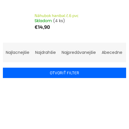
Náhubok hanibal č.6 pvc
Skladom
(4 ks)
€14,90
R
a
Najlacnejšie
Najdrahšie
Najpredávanejšie
Abecedne
d
e
n
OTVORIŤ FILTER
i
e
V
p
ý
r
p
o
i
d
s
u
p
k
r
t