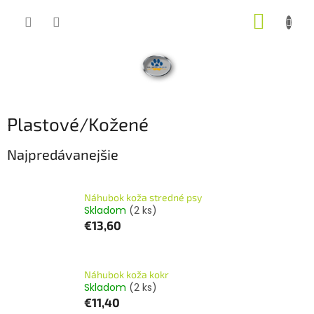
Prejsť
NÁKUP
na
obsah
KOŠÍK
Plastové/Kožené
Najpredávanejšie
Náhubok koža stredné psy
Skladom
(2 ks)
€13,60
Náhubok koža kokr
Skladom
(2 ks)
€11,40