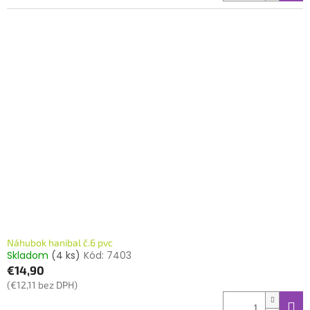
Náhubok hanibal č.6 pvc
Skladom
(4 ks)
Kód:
7403
€14,90
(€12,11 bez DPH)