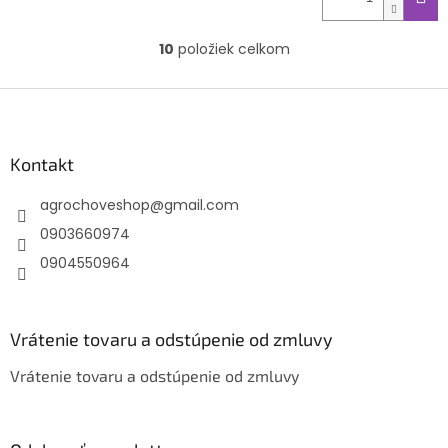
10
položiek celkom
O
v
l
Z
á
á
d
p
a
ä
Kontakt
c
t
i
agrochoveshop
@
gmail.com
i
e
p
e
0903660974
r
0904550964
v
k
y
v
Vrátenie tovaru a odstúpenie od zmluvy
ý
p
Vrátenie tovaru a odstúpenie od zmluvy
i
s
u