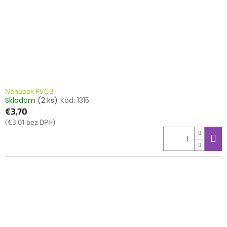
o
o
d
v
u
k
t
o
v
Náhubok PVC 3
Skladom
(2 ks)
Kód:
1315
€3,70
(€3,01 bez DPH)