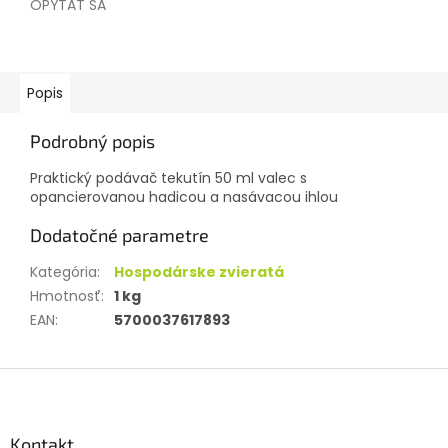
OPÝTAŤ SA
Popis
Podrobný popis
Praktický podávač tekutín 50 ml valec s
opancierovanou hadicou a nasávacou ihlou
Dodatočné parametre
Kategória
:
Hospodárske zvieratá
Hmotnosť
:
1 kg
EAN
:
5700037617893
Z
á
p
ä
Kontakt