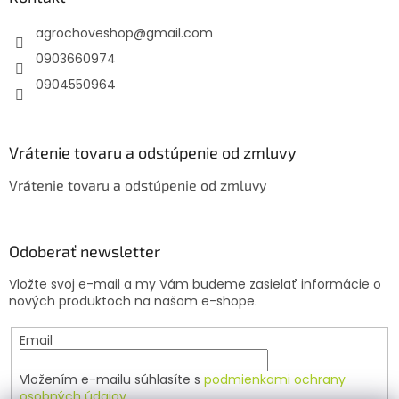
t
agrochoveshop
@
gmail.com
i
e
0903660974
0904550964
Vrátenie tovaru a odstúpenie od zmluvy
Vrátenie tovaru a odstúpenie od zmluvy
Odoberať newsletter
Vložte svoj e-mail a my Vám budeme zasielať informácie o
nových produktoch na našom e-shope.
Email
Vložením e-mailu súhlasíte s
podmienkami ochrany
osobných údajov