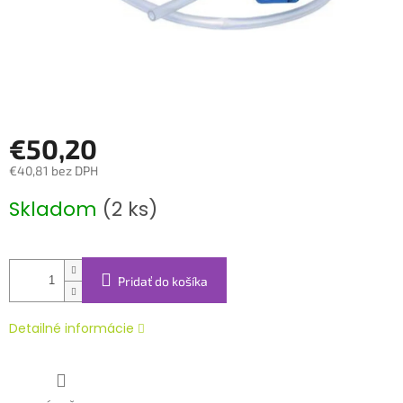
€50,20
€40,81 bez DPH
Jednotková
Skladom
(2 ks)
cena:
Pridať do košíka
Detailné informácie