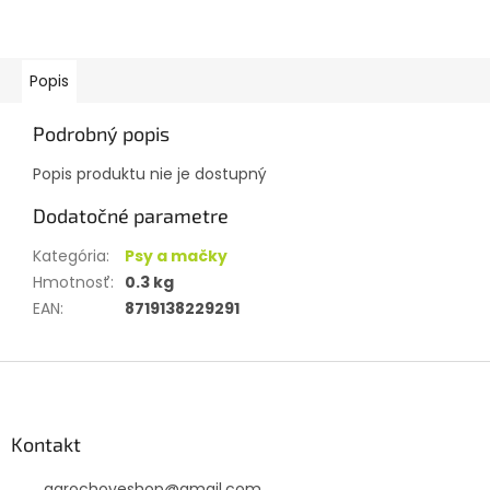
Popis
Podrobný popis
Popis produktu nie je dostupný
Dodatočné parametre
Kategória
:
Psy a mačky
Hmotnosť
:
0.3 kg
EAN
:
8719138229291
Z
á
p
ä
Kontakt
t
agrochoveshop
@
gmail.com