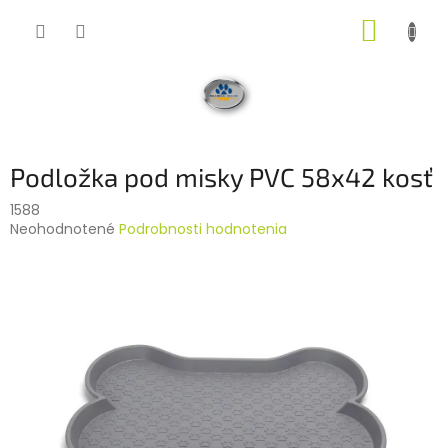
Prejsť
NÁKUP
na
obsah
KOŠÍK
Podložka pod misky PVC 58x42 kosť
1588
Priemerné
Neohodnotené
Podrobnosti hodnotenia
hodnotenie
produktu
je
0,0
z
5
hviezdičiek.