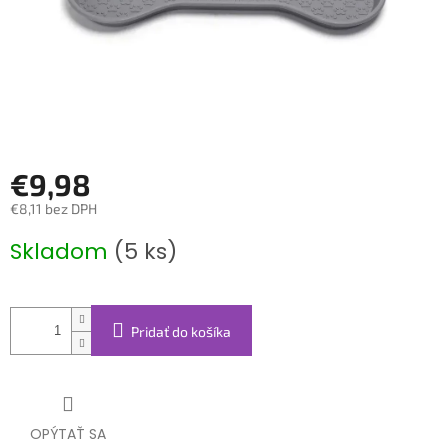
€9,98
€8,11 bez DPH
Jednotková
Skladom
(5 ks)
cena:
Pridať do košíka
OPÝTAŤ SA