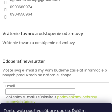
i
e
0903660974
0904550964
Vrátenie tovaru a odstúpenie od zmluvy
Vrátenie tovaru a odstúpenie od zmluvy
Odoberať newsletter
Vložte svoj e-mail a my Vám budeme zasielať informácie o
nových produktoch na našom e-shope.
Email
Vložením e-mailu súhlasíte s
podmienkami ochrany
osobných údajov
Tento web používa súbory cookie. Ďalším