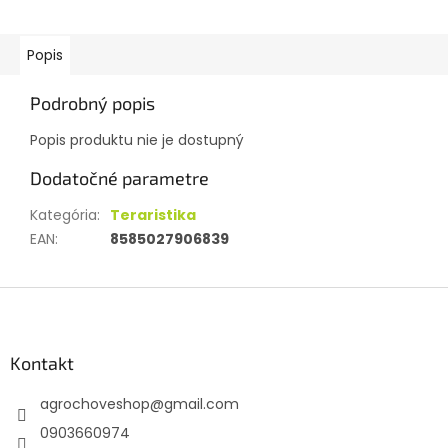
Popis
Podrobný popis
Popis produktu nie je dostupný
Dodatočné parametre
Kategória
:
Teraristika
EAN
:
8585027906839
Z
á
p
ä
Kontakt
t
agrochoveshop
@
gmail.com
i
e
0903660974