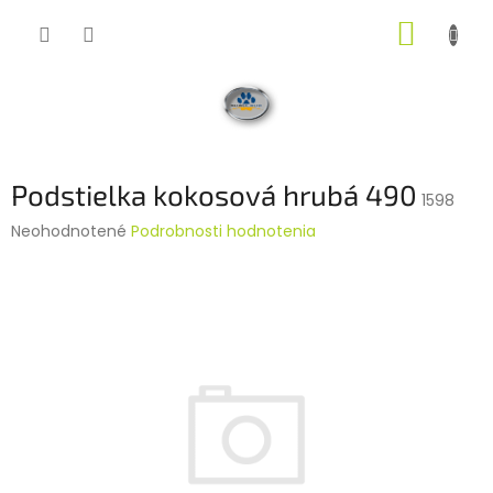
Prejsť
NÁKUP
na
obsah
KOŠÍK
Podstielka kokosová hrubá 490
1598
Priemerné
Neohodnotené
Podrobnosti hodnotenia
hodnotenie
produktu
je
0,0
z
5
hviezdičiek.