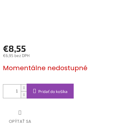
€8,55
€6,95 bez DPH
Jednotková
Momentálne nedostupné
cena:
Pridať do košíka
OPÝTAŤ SA