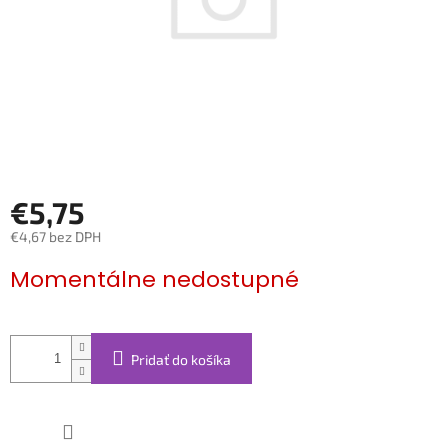
€5,75
€4,67 bez DPH
Jednotková
Momentálne nedostupné
cena:
Pridať do košíka