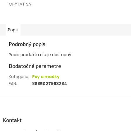
OPÝTAŤ SA
Popis
Podrobný popis
Popis produktu nie je dostupný
Dodatočné parametre
Kategória
:
Psy a mačky
EAN
:
8585027953284
Z
á
p
ä
Kontakt
t