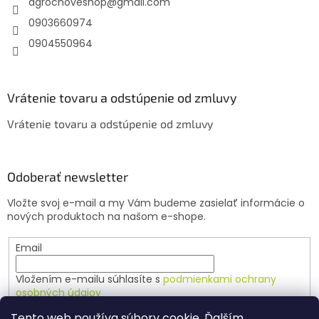
agrochoveshop
@
gmail.com
i
e
0903660974
0904550964
Vrátenie tovaru a odstúpenie od zmluvy
Vrátenie tovaru a odstúpenie od zmluvy
Odoberať newsletter
Vložte svoj e-mail a my Vám budeme zasielať informácie o
nových produktoch na našom e-shope.
Email
Vložením e-mailu súhlasíte s
podmienkami ochrany
osobných údajov
Tento web používa súbory cookie. Ďalším