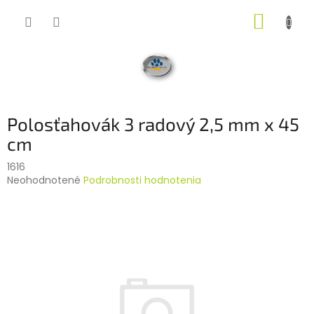
Prejsť
NÁKUP
na
obsah
KOŠÍK
Polosťahovák 3 radový 2,5 mm x 45
cm
1616
Priemerné
Neohodnotené
Podrobnosti hodnotenia
hodnotenie
produktu
je
0,0
z
5
hviezdičiek.