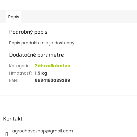
Popis
Podrobný popis
Popis produktu nie je dostupný
Dodatočné parametre
Kategória
:
Záhradkárstvo
Hmotnosť
:
1.5 kg
EAN
:
8584163039289
Z
á
p
ä
Kontakt
t
agrochoveshop
@
gmail.com
i