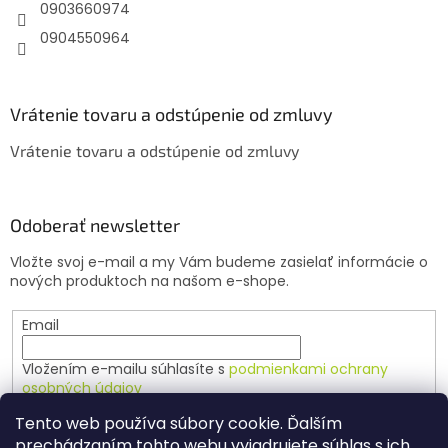
e
0903660974
0904550964
Vrátenie tovaru a odstúpenie od zmluvy
Vrátenie tovaru a odstúpenie od zmluvy
Odoberať newsletter
Vložte svoj e-mail a my Vám budeme zasielať informácie o
nových produktoch na našom e-shope.
Email
Vložením e-mailu súhlasíte s
podmienkami ochrany
osobných údajov
Tento web používa súbory cookie. Ďalším
PRIHLÁSIŤ SA
prechádzaním tohto webu vyjadrujete súhlas s ich