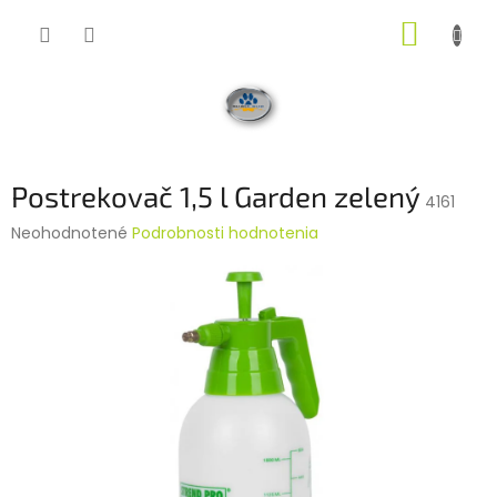
Prejsť
NÁKUP
na
obsah
KOŠÍK
Postrekovač 1,5 l Garden zelený
4161
Priemerné
Neohodnotené
Podrobnosti hodnotenia
hodnotenie
produktu
je
0,0
z
5
hviezdičiek.