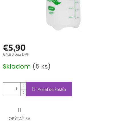
€5,90
€4,80 bez DPH
Jednotková
Skladom
(5 ks)
cena:
Pridať do košíka
OPÝTAŤ SA