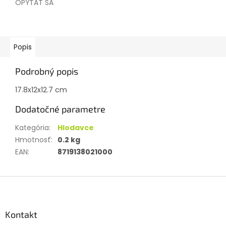
OPÝTAŤ SA
Popis
Podrobný popis
17.8x12x12.7 cm
Dodatočné parametre
Kategória
:
Hlodavce
Hmotnosť
:
0.2 kg
EAN
:
8719138021000
Z
á
p
ä
Kontakt
t