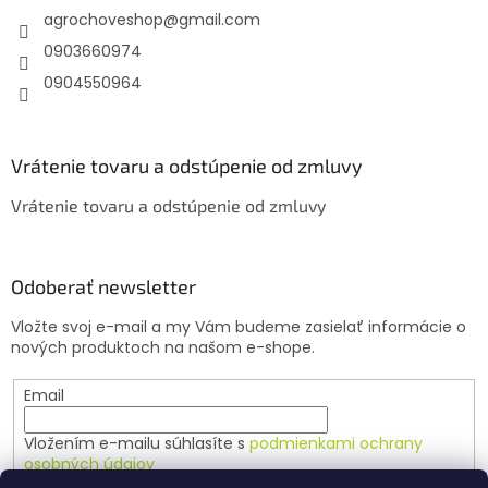
agrochoveshop
@
gmail.com
i
e
0903660974
0904550964
Vrátenie tovaru a odstúpenie od zmluvy
Vrátenie tovaru a odstúpenie od zmluvy
Odoberať newsletter
Vložte svoj e-mail a my Vám budeme zasielať informácie o
nových produktoch na našom e-shope.
Email
Vložením e-mailu súhlasíte s
podmienkami ochrany
osobných údajov