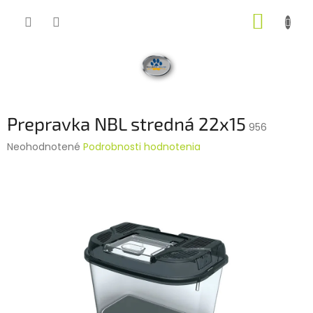
Prejsť
NÁKUP
na
obsah
KOŠÍK
Prepravka NBL stredná 22x15
956
Priemerné
Neohodnotené
Podrobnosti hodnotenia
hodnotenie
produktu
je
0,0
z
5
hviezdičiek.