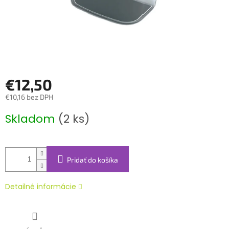
€12,50
€10,16 bez DPH
Jednotková
Skladom
(2 ks)
cena:
Pridať do košíka
Detailné informácie