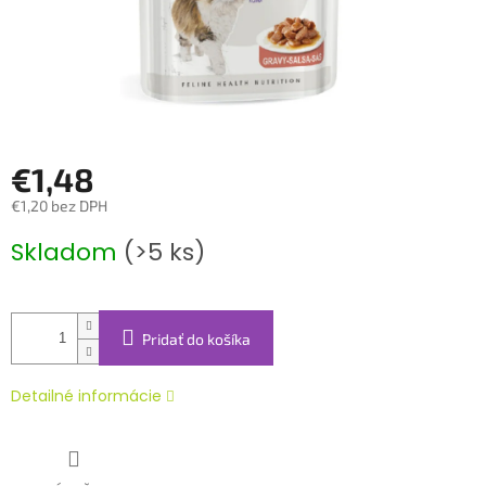
€1,48
€1,20 bez DPH
Jednotková
Skladom
(>5 ks)
cena:
Pridať do košíka
Detailné informácie