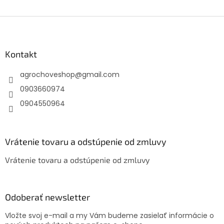
Z
á
p
ä
Kontakt
t
agrochoveshop
@
gmail.com
i
e
0903660974
0904550964
Vrátenie tovaru a odstúpenie od zmluvy
Vrátenie tovaru a odstúpenie od zmluvy
Odoberať newsletter
Vložte svoj e-mail a my Vám budeme zasielať informácie o