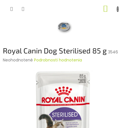
Prejsť
NÁKUP
na
obsah
KOŠÍK
Royal Canin Dog Sterilised 85 g
3546
Priemerné
Neohodnotené
Podrobnosti hodnotenia
hodnotenie
produktu
je
0,0
z
5
hviezdičiek.