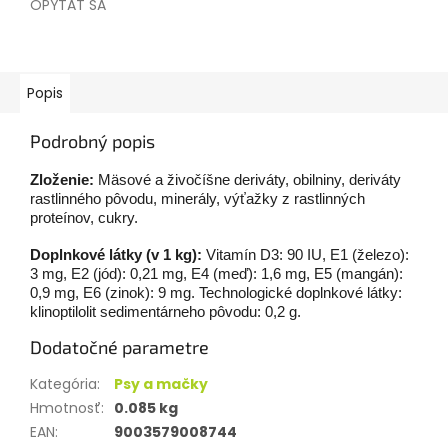
OPÝTAŤ SA
Popis
Podrobný popis
Zloženie:
Mäsové a živočíšne deriváty, obilniny, deriváty
rastlinného pôvodu, minerály, výťažky z rastlinných
proteínov, cukry.
Doplnkové látky (v 1 kg):
Vitamín D3: 90 IU, E1 (železo):
3 mg, E2 (jód): 0,21 mg, E4 (meď): 1,6 mg, E5 (mangán):
0,9 mg, E6 (zinok): 9 mg. Technologické doplnkové látky:
klinoptilolit sedimentárneho pôvodu: 0,2 g.
Dodatočné parametre
Kategória
:
Psy a mačky
Hmotnosť
:
0.085 kg
EAN
:
9003579008744