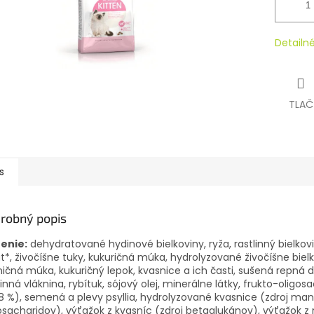
Detailn
TLAČ
s
robný popis
ženie:
dehydratované hydinové bielkoviny, ryža, rastlinný bielkov
át*, živočíšne tuky, kukuričná múka, hydrolyzované živočíšne bielk
ičná múka, kukuričný lepok, kvasnice a ich časti, sušená repná d
linná vláknina, rybítuk, sójový olej, minerálne látky, frukto-oligos
8 %), semená a plevy psyllia, hydrolyzované kvasnice (zdroj ma
osacharidov), výťažok z kvasníc (zdroj betaglukánov), výťažok z