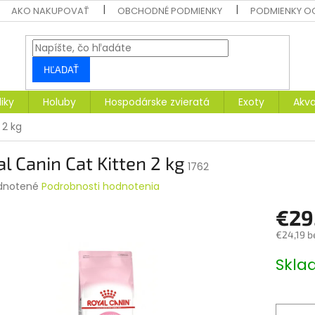
AKO NAKUPOVAŤ
OBCHODNÉ PODMIENKY
PODMIENKY O
HĽADAŤ
liky
Holuby
Hospodárske zvieratá
Exoty
Akva
 2 kg
l Canin Cat Kitten 2 kg
1762
rné
dnotené
Podrobnosti hodnotenia
enie
€29
tu
€24,19 b
Jednotk
Skl
cena:
čiek.