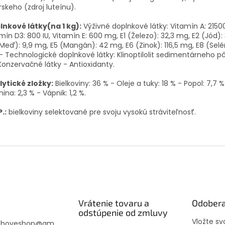
rskeho (zdroj luteínu).
lnkové látky(na 1 kg):
Výživné doplnkové látky: Vitamín A: 21500
mín D3: 800 IU, Vitamín E: 600 mg, E1 (Železo): 32,3 mg, E2 (Jód):
Meď): 9,9 mg, E5 (Mangán): 42 mg, E6 (Zinok): 116,5 mg, E8 (Selé
 Technologické doplnkové látky: Klinoptilolit sedimentárneho pô
Konzervačné látky - Antioxidanty.
lytické zložky:
Bielkoviny: 36 % - Oleje a tuky: 18 % - Popol: 7,7 %
nina: 2,3 % - Vápnik: 1,2 %.
P.:
bielkoviny selektované pre svoju vysokú stráviteľnosť.
Vrátenie tovaru a
Odobera
odstúpenie od zmluvy
Vložte s
choveshop
@
gm