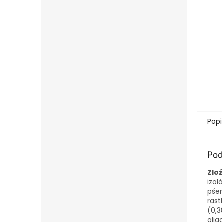
Popi
Pod
Zlo
izol
pšen
rast
(0,3
olig