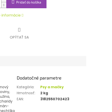
Pridať do košíka
é informácie
OPÝTAŤ SA
Dodatočné parametre
inový
Kategória
:
Psy a mačky
oviny,
Hmotnosť
:
2 kg
užina,
EAN
:
3182550702423
acharidy
nnán-
 nechtíka