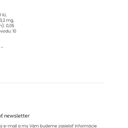
 IU,
 3,2 mg,
n): 0,05
vodu: 10
 -
ť newsletter
voj e-mail a my Vám budeme zasielať informácie