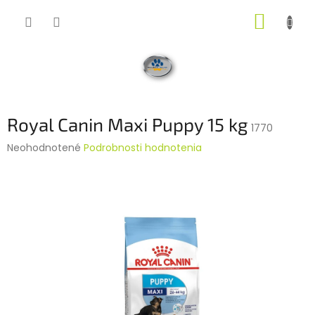
Prejsť
NÁKUP
na
obsah
KOŠÍK
Royal Canin Maxi Puppy 15 kg
1770
Priemerné
Neohodnotené
Podrobnosti hodnotenia
hodnotenie
produktu
je
0,0
z
5
hviezdičiek.