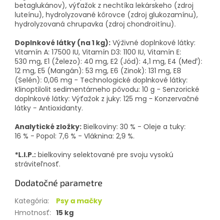
betaglukánov), výťažok z nechtíka lekárskeho (zdroj
luteínu), hydrolyzované kôrovce (zdroj glukozamínu),
hydrolyzovaná chrupavka (zdroj chondroitínu).
Doplnkové látky (na 1 kg):
Výživné doplnkové látky:
Vitamín A: 17500 IU, Vitamín D3: 1100 IU, Vitamín E:
530 mg, E1 (Železo): 40 mg, E2 (Jód): 4,1 mg, E4 (Meď):
12 mg, E5 (Mangán): 53 mg, E6 (Zinok): 131 mg, E8
(Selén): 0,06 mg - Technologické doplnkové látky:
Klinoptilolit sedimentárneho pôvodu: 10 g - Senzorické
doplnkové látky: Výťažok z juky: 125 mg - Konzervačné
látky - Antioxidanty.
Analytické zložky:
Bielkoviny: 30 % - Oleje a tuky:
16 % - Popol: 7,6 % - Vláknina: 2,9 %.
*L.I.P.:
bielkoviny selektované pre svoju vysokú
stráviteľnosť.
Dodatočné parametre
Kategória
:
Psy a mačky
Hmotnosť
:
15 kg