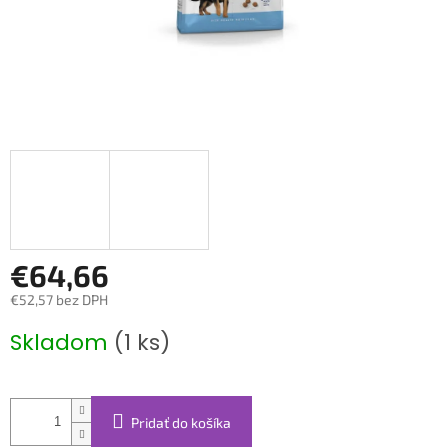
€64,66
€52,57 bez DPH
Jednotková
Skladom
(1 ks)
cena:
Pridať do košíka