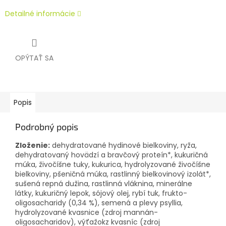
Detailné informácie
OPÝTAŤ SA
Popis
Podrobný popis
Zloženie:
dehydratované hydinové bielkoviny, ryža,
dehydratovaný hovädzí a bravčový proteín*, kukuričná
múka, živočíšne tuky, kukurica, hydrolyzované živočíšne
bielkoviny, pšeničná múka, rastlinný bielkovinový izolát*,
sušená repná dužina, rastlinná vláknina, minerálne
látky, kukuričný lepok, sójový olej, rybí tuk, frukto-
oligosacharidy (0,34 %), semená a plevy psyllia,
hydrolyzované kvasnice (zdroj mannán-
oligosacharidov), výťažokz kvasníc (zdroj