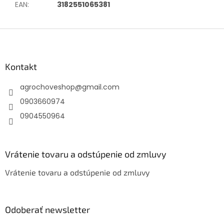
EAN
:
3182551065381
Z
á
p
ä
Kontakt
t
agrochoveshop
@
gmail.com
i
e
0903660974
0904550964
Vrátenie tovaru a odstúpenie od zmluvy
Vrátenie tovaru a odstúpenie od zmluvy
Odoberať newsletter