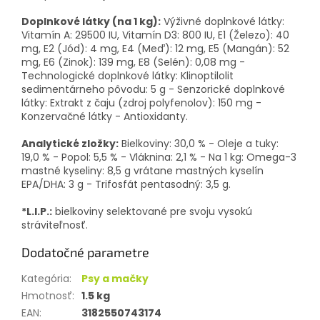
Doplnkové látky (na 1 kg):
Výživné doplnkové látky:
Vitamín A: 29500 IU, Vitamín D3: 800 IU, E1 (Železo): 40
mg, E2 (Jód): 4 mg, E4 (Meď): 12 mg, E5 (Mangán): 52
mg, E6 (Zinok): 139 mg, E8 (Selén): 0,08 mg -
Technologické doplnkové látky: Klinoptilolit
sedimentárneho pôvodu: 5 g - Senzorické doplnkové
látky: Extrakt z čaju (zdroj polyfenolov): 150 mg -
Konzervačné látky - Antioxidanty.
Analytické zložky:
Bielkoviny: 30,0 % - Oleje a tuky:
19,0 % - Popol: 5,5 % - Vláknina: 2,1 % - Na 1 kg: Omega-3
mastné kyseliny: 8,5 g vrátane mastných kyselín
EPA/DHA: 3 g - Trifosfát pentasodný: 3,5 g.
*L.I.P.:
bielkoviny selektované pre svoju vysokú
stráviteľnosť.
Dodatočné parametre
Kategória
:
Psy a mačky
Hmotnosť
:
1.5 kg
EAN
:
3182550743174