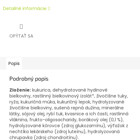
Detailné informácie
OPÝTAŤ SA
Popis
Podrobný popis
Zloženie:
kukurica, dehydratované hydinové
bielkoviny, rastlinný bielkovinový izolát*, živočíšne tuky,
ryža, kukuričná múka, kukuričný lepok, hydrolyzované
živočíšne bielkoviny, sušená repná dužina, minerálne
látky, sójový olej, rybí tuk, kvasnice a ich časti, rastlinná
vláknina, frukto-oligosacharidy, borákový olej (0,1 %),
hydrolyzované kôrovce (zdroj glukozamínu), výťažok z
nechtíka lekárskeho (zdroj luteínu), hydrolyzovaná
chrupavka (zdroj chondroitínu).