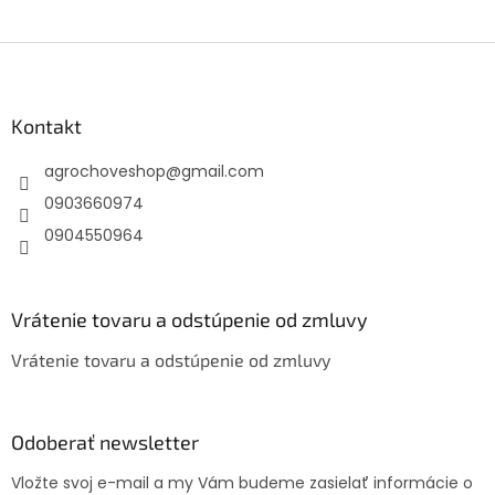
Z
á
p
ä
Kontakt
t
agrochoveshop
@
gmail.com
i
e
0903660974
0904550964
Vrátenie tovaru a odstúpenie od zmluvy
Vrátenie tovaru a odstúpenie od zmluvy
Odoberať newsletter
Vložte svoj e-mail a my Vám budeme zasielať informácie o