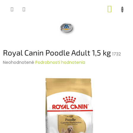
Prejsť
NÁKUP
na
obsah
KOŠÍK
Royal Canin Poodle Adult 1,5 kg
1732
Priemerné
Neohodnotené
Podrobnosti hodnotenia
hodnotenie
produktu
je
0,0
z
5
hviezdičiek.