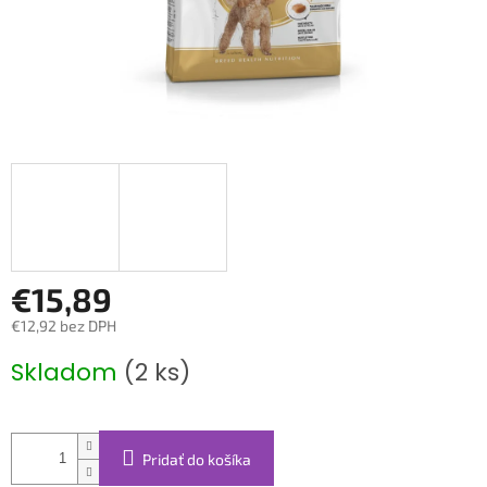
€15,89
€12,92 bez DPH
Jednotková
Skladom
(2 ks)
cena:
Pridať do košíka