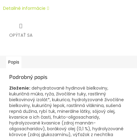
Detailné informácie
OPÝTAŤ SA
Popis
Podrobný popis
Zloženie:
dehydratované hydinové bielkoviny,
kukuričná múka, ryža, živočíšne tuky, rastlinný
bielkovinový izolát*, kukurica, hydrolyzované živočíšne
bielkoviny, kukuričný lepok, rastlinná vláknina, sušená
repná dužina, rybí tuk, minerálne látky, sójový olej,
kvasnice a ich časti, frukto-oligosacharidy,
hydrolyzované kvasnice (zdroj mannán-
oligosacharidov), borákový olej (0,1 %), hydrolyzované
kôrovce (zdroj glukozamínu), výťažok z nechtíka