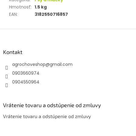
Hmotnosť
:
1.5 kg
EAN
:
3182550716857
Z
á
p
ä
Kontakt
t
agrochoveshop
@
gmail.com
i
e
0903660974
0904550964
Vrátenie tovaru a odstúpenie od zmluvy
Vrátenie tovaru a odstúpenie od zmluvy