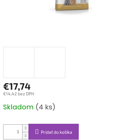
€17,74
€14,42 bez DPH
Jednotková
Skladom
(4 ks)
cena:
Pridať do košíka