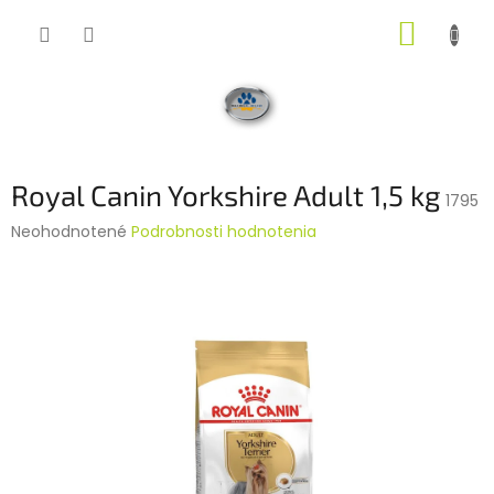
Prejsť
NÁKUP
na
obsah
KOŠÍK
Royal Canin Yorkshire Adult 1,5 kg
1795
Priemerné
Neohodnotené
Podrobnosti hodnotenia
hodnotenie
produktu
je
0,0
z
5
hviezdičiek.