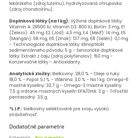
lekárskeho (zdroj luteínu), hydrolyzovaná chrupavka
(zdroj chondroitínu).
Doplnkové látky (na 1 kg):
Výživné doplnkové látky:
Vitamín A: 29500 IU, Vitamín D3: 800 IU, Biotín: 3 mg, E1
(Železo): 45 mg, E2 (Jód): 4,5 mg, E4 (Meď): 14 mg, E5
(Mangán): 58 mg, E6 (Zinok): 137 mg, E8 (Selén): 0,1 mg
- Technologické doplnkové látky: Klinoptilolit
sedimentárneho pôvodu: 5 g - Senzorické doplnkové
látky: Extrakt z čaju (zdroj polyfenolov): 150 mg -
Konzervačné látky - Antioxidanty.
Analytické zložky:
Bielkoviny: 28,0 % - Oleje a tuky:
18,0 % - Popol: 5,1 % - Vláknina: 3,0 % - Na 1 kg: Omega-6
mastné kyseliny: 33,7 g - Omega-3 mastné kyseliny:
7,5 g vrátane mastných kyselín EPA/DHA: 3 g - Trifosfát
pentasodný: 3,5 g.
*L.I.P.:
bielkoviny selektované pre svoju vysokú
stráviteľnosť.
Dodatočné parametre
Kategória
:
Psy a mačky