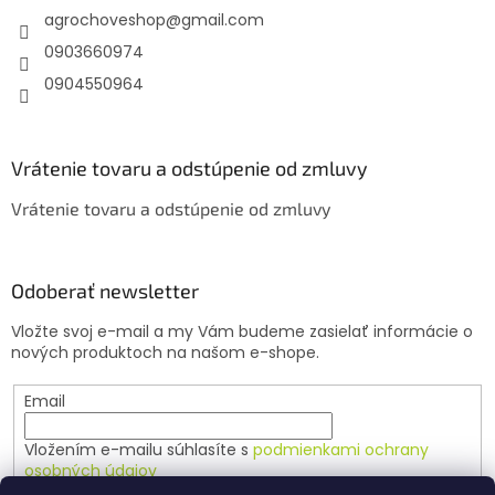
agrochoveshop
@
gmail.com
i
e
0903660974
0904550964
Vrátenie tovaru a odstúpenie od zmluvy
Vrátenie tovaru a odstúpenie od zmluvy
Odoberať newsletter
Vložte svoj e-mail a my Vám budeme zasielať informácie o
nových produktoch na našom e-shope.
Email
Vložením e-mailu súhlasíte s
podmienkami ochrany
osobných údajov