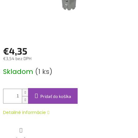
€4,35
€3,54 bez DPH
Jednotková
Skladom
(1 ks)
cena:
Pridať do košíka
Detailné informácie