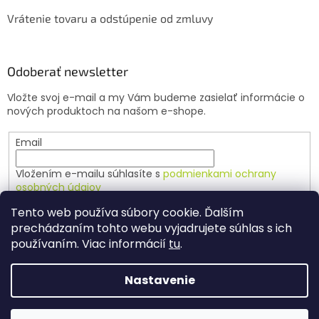
Vrátenie tovaru a odstúpenie od zmluvy
Odoberať newsletter
Vložte svoj e-mail a my Vám budeme zasielať informácie o
nových produktoch na našom e-shope.
Email
Vložením e-mailu súhlasíte s
podmienkami ochrany
osobných údajov
Tento web používa súbory cookie. Ďalším
PRIHLÁSIŤ SA
prechádzaním tohto webu vyjadrujete súhlas s ich
používaním. Viac informácií
tu
.
Nastavenie
Vytvoril Shoptet