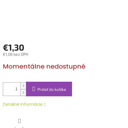
€1,30
€1,06 bez DPH
Jednotková
Momentálne nedostupné
cena:
Pridať do košíka
Detailné informácie