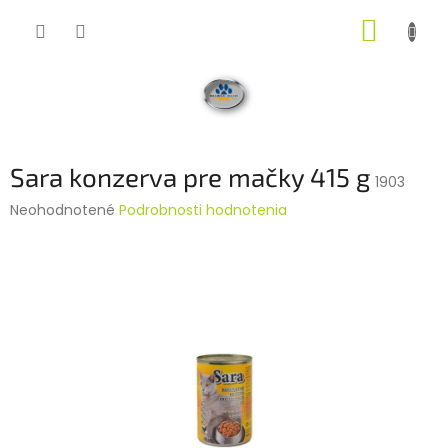
Prejsť
NÁKUP
na
obsah
KOŠÍK
Sara konzerva pre mačky 415 g
1903
Priemerné
Neohodnotené
Podrobnosti hodnotenia
hodnotenie
produktu
je
0,0
z
5
hviezdičiek.