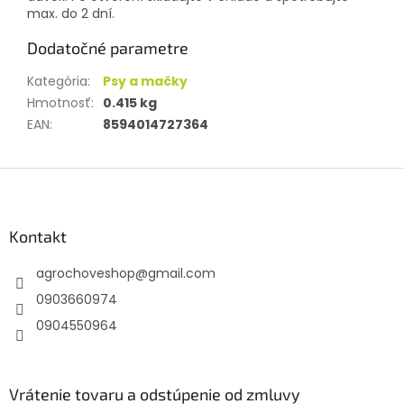
max. do 2 dní.
Dodatočné parametre
Kategória
:
Psy a mačky
Hmotnosť
:
0.415 kg
EAN
:
8594014727364
Z
á
p
ä
Kontakt
t
agrochoveshop
@
gmail.com
i
e
0903660974
0904550964
Vrátenie tovaru a odstúpenie od zmluvy