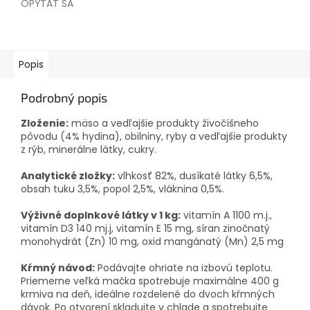
OPÝTAŤ SA
Popis
Podrobný popis
Zloženie:
mäso a vedľajšie produkty živočíšneho
pôvodu (4% hydina), obilniny, ryby a vedľajšie produkty
z rýb, minerálne látky, cukry.
Analytické zložky:
vlhkosť 82%, dusíkaté látky 6,5%,
obsah tuku 3,5%, popol 2,5%, vláknina 0,5%.
Výživné doplnkové látky v 1 kg:
vitamín A 1100 m.j.,
vitamín D3 140 mj.j, vitamín E 15 mg, síran zinočnatý
monohydrát (Zn) 10 mg, oxid mangánatý (Mn) 2,5 mg
Kŕmný návod:
Podávajte ohriate na izbovú teplotu.
Priemerne veľká mačka spotrebuje maximálne 400 g
krmiva na deň, ideálne rozdelené do dvoch kŕmných
dávok. Po otvorení skladujte v chlade a spotrebujte