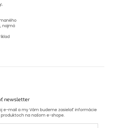
y,
ijímaného
, najmä
íklad
ť newsletter
voj e-mail a my Vám budeme zasielať informácie
 produktoch na našom e-shope.