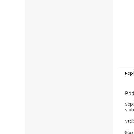
Popi
Pod
Sépi
v ob
Vták
Sépi