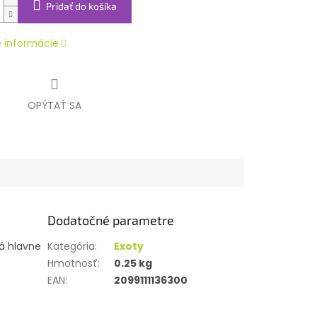
Pridať do košíka
é informácie
OPÝTAŤ SA
Dodatočné parametre
ná hlavne
Kategória
:
Exoty
Hmotnosť
:
0.25 kg
EAN
:
2099111136300