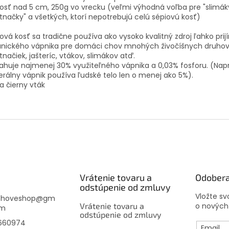
osť nad 5 cm, 250g vo vrecku (veľmi výhodná voľba pre "slimák
tnačky" a všetkých, ktorí nepotrebujú celú sépiovú kosť)
ová kosť sa tradične používa ako vysoko kvalitný zdroj ľahko pr
anického vápnika pre domáci chov mnohých živočíšnych druhov
tnačiek, jašteríc, vtákov, slimákov atď.
huje najmenej 30% využiteľného vápnika a 0,03% fosforu. (Napr
rálny vápnik používa ľudské telo len o menej ako 5%).
a čierny vták
Vrátenie tovaru a
Odobera
odstúpenie od zmluvy
Vložte s
choveshop
@
gm
Vrátenie tovaru a
o nových
om
odstúpenie od zmluvy
660974
Email