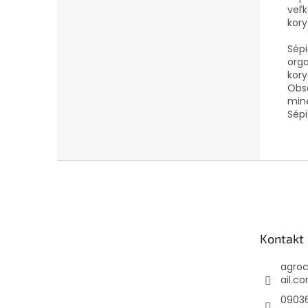
veľk
kory
Sépi
org
kory
Obsa
mine
Sépi
Z
á
p
ä
t
Kontakt
i
e
agro
ail.c
0903