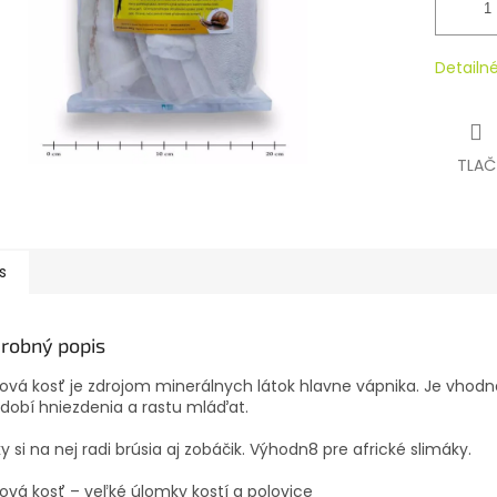
Detailn
TLAČ
s
robný popis
ová kosť je zdrojom minerálnych látok hlavne vápnika. Je vhod
dobí hniezdenia a rastu mláďat.
y si na nej radi brúsia aj zobáčik. Výhodn8 pre africké slimáky.
ová kosť – veľké úlomky kostí a polovice