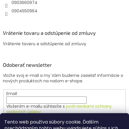
e
0903660974
0904550964
Vrátenie tovaru a odstúpenie od zmluvy
Vrátenie tovaru a odstúpenie od zmluvy
Odoberať newsletter
Vložte svoj e-mail a my Vám budeme zasielať informácie o
nových produktoch na našom e-shope.
Email
Vložením e-mailu súhlasíte s
podmienkami ochrany
osobných údajov
Tento web používa súbory cookie. Ďalším
PRIHLÁSIŤ SA
prechádzaním tohto webu vyjadrujete súhlas s ich