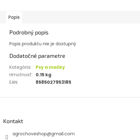
Popis
Podrobný popis
Popis produktu nie je dostupný
Dodatočné parametre
Kategória
:
Psy a mačky
Hmotnosť
:
0.15 kg
EAN
:
8585027953185
Z
á
p
ä
Kontakt
t
agrochoveshop
@
gmail.com
i