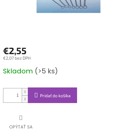
€2,55
€2,07 bez DPH
Jednotková
Skladom
(>5 ks)
cena:
Pridať do košíka
OPÝTAŤ SA