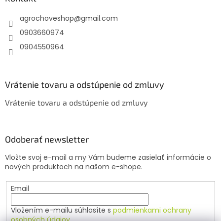
t
agrochoveshop
@
gmail.com
i
e
0903660974
0904550964
Vrátenie tovaru a odstúpenie od zmluvy
Vrátenie tovaru a odstúpenie od zmluvy
Odoberať newsletter
Vložte svoj e-mail a my Vám budeme zasielať informácie o
nových produktoch na našom e-shope.
Email
Vložením e-mailu súhlasíte s
podmienkami ochrany
osobných údajov