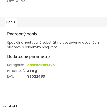
OPÝTAŤ SA
Popis
Podrobný popis
Špeciálne zostavený substrát na pestovanie ovocných
stromov s pridaným hnojivom
Dodatočné parametre
Kategória
:
Záhradkárstvo
Hmotnosť
:
25 kg
EAN
:
32022483
Z
á
p
ä
Kontakt