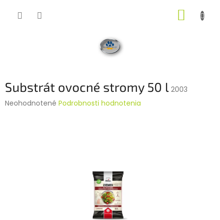
Prejsť
NÁKUP
na
obsah
KOŠÍK
Substrát ovocné stromy 50 l
2003
Priemerné
Neohodnotené
Podrobnosti hodnotenia
hodnotenie
produktu
je
0,0
z
5
hviezdičiek.