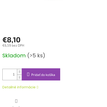
€8,10
€6,59 bez DPH
Jednotková
Skladom
(>5 ks)
cena:
Pridať do košíka
Detailné informácie