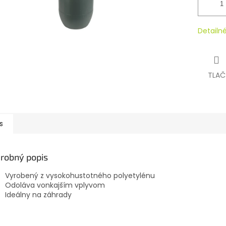
Detailn
TLAČ
s
robný popis
Vyrobený z vysokohustotného polyetylénu
Odoláva vonkajším vplyvom
Ideálny na záhrady