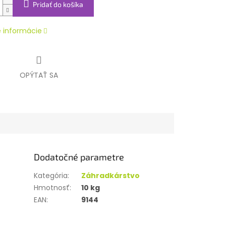
Pridať do košíka
é informácie
OPÝTAŤ SA
Dodatočné parametre
Kategória
:
Záhradkárstvo
Hmotnosť
:
10 kg
EAN
:
9144