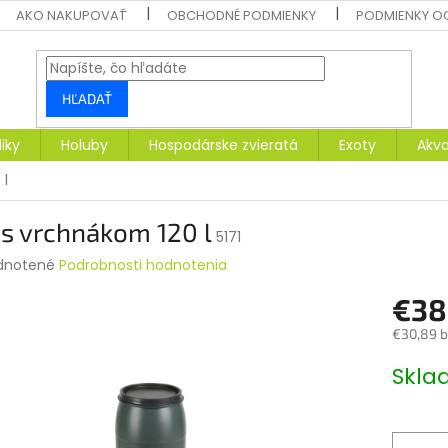
AKO NAKUPOVAŤ
OBCHODNÉ PODMIENKY
PODMIENKY O
HĽADAŤ
liky
Holuby
Hospodárske zvieratá
Exoty
Akva
 l
s vrchnákom 120 l
5171
rné
dnotené
Podrobnosti hodnotenia
enie
€38
tu
€30,89 
Jednotk
Skl
cena:
čiek.