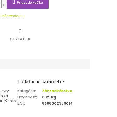
Pridať do košíka
é informácie
OPÝTAŤ SA
Dodatočné parametre
 syry,
Kategória
:
Záhradkárstvo
nika.
Hmotnosť
:
0.25 kg
sť týchto
EAN
:
8586002989014