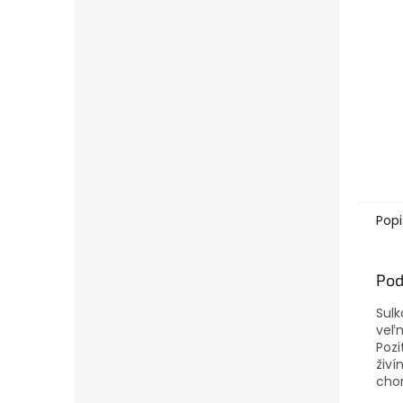
Popi
Pod
Sulk
veľm
Pozi
živí
chor