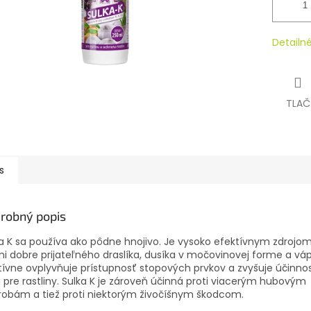
Detailn
TLAČ
s
robný popis
a K sa používa ako pôdne hnojivo.
Je vysoko efektívnym zdrojom
i dobre prijateľného draslíka, dusíka v močovinovej forme a váp
tívne ovplyvňuje prístupnosť stopových prvkov a zvyšuje účinno
n pre rastliny.
Sulka K je zároveň účinná proti viacerým hubovým
obám a tiež proti niektorým živočíšnym škodcom.