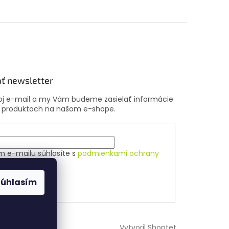
ť newsletter
voj e-mail a my Vám budeme zasielať informácie
 produktoch na našom e-shope.
m e-mailu súhlasíte s
podmienkami ochrany
ch údajov
Súhlasím
ÁSIŤ SA
Vytvoril Shoptet