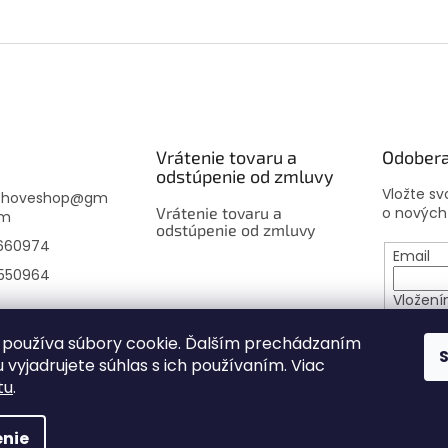
Vrátenie tovaru a
Odobera
odstúpenie od zmluvy
Vložte s
choveshop
@
gm
Vrátenie tovaru a
o nových
om
odstúpenie od zmluvy
660974
Email
550964
Vložení
osobný
používa súbory cookie. Ďalším prechádzaním
 vyjadrujete súhlas s ich používaním. Viac
PRIHL
tu
.
nie
né.