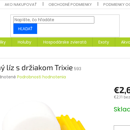
AKO NAKUPOVAŤ
OBCHODNÉ PODMIENKY
PODMIENKY O
HĽADAŤ
liky
Holuby
Hospodárske zvieratá
Exoty
Akva
ý líz s držiakom Trixie
593
rné
dnotené
Podrobnosti hodnotenia
enie
€2,
tu
€2,11 be
Jednotk
Skl
cena:
čiek.