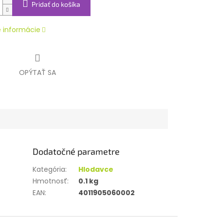
Pridať do košíka
é informácie
OPÝTAŤ SA
Dodatočné parametre
Kategória
:
Hlodavce
Hmotnosť
:
0.1 kg
EAN
:
4011905060002