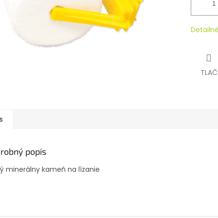
Detailn
TLAČ
s
robný popis
ý minerálny kameň na lízanie