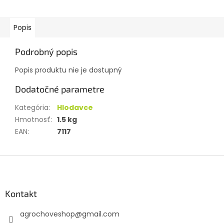
Popis
Podrobný popis
Popis produktu nie je dostupný
Dodatočné parametre
Kategória
:
Hlodavce
Hmotnosť
:
1.5 kg
EAN
:
7117
Z
á
p
ä
Kontakt
t
agrochoveshop
@
gmail.com
i