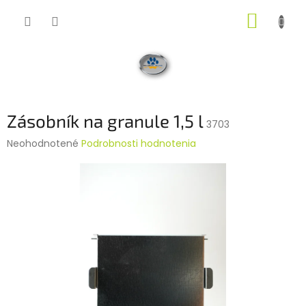
Prejsť
NÁKUP
na
obsah
KOŠÍK
Zásobník na granule 1,5 l
3703
Priemerné
Neohodnotené
Podrobnosti hodnotenia
hodnotenie
produktu
je
0,0
z
5
hviezdičiek.