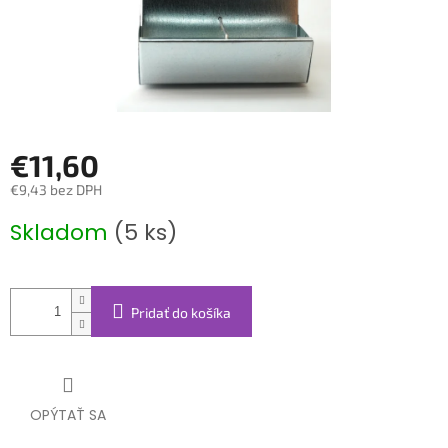
€11,60
€9,43 bez DPH
Jednotková
Skladom
(5 ks)
cena:
Pridať do košíka
OPÝTAŤ SA