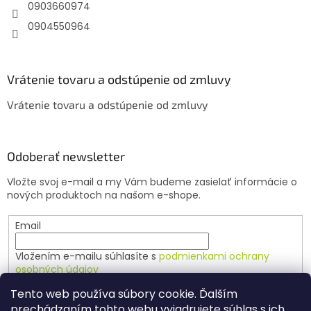
e
0903660974
0904550964
Vrátenie tovaru a odstúpenie od zmluvy
Vrátenie tovaru a odstúpenie od zmluvy
Odoberať newsletter
Vložte svoj e-mail a my Vám budeme zasielať informácie o
nových produktoch na našom e-shope.
Email
Vložením e-mailu súhlasíte s
podmienkami ochrany
osobných údajov
Tento web používa súbory cookie. Ďalším
PRIHLÁSIŤ SA
prechádzaním tohto webu vyjadrujete súhlas s ich